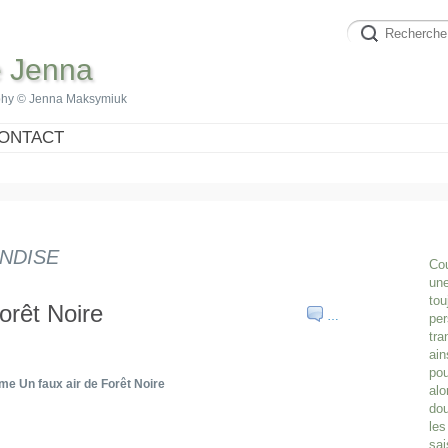
e Jenna
phy © Jenna Maksymiuk
ONTACT
NDISE
Cou
une
tou
orêt Noire
…
per
tra
ain
pou
e Un faux air de Forêt Noire
alo
dou
les
sai