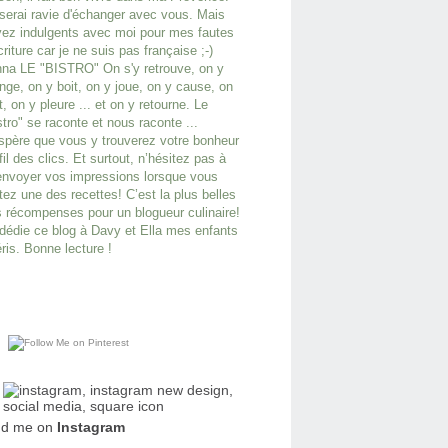
serai ravie d'échanger avec vous. Mais
ez indulgents avec moi pour mes fautes
criture car je ne suis pas française ;-)
na LE "BISTRO" On s'y retrouve, on y
ge, on y boit, on y joue, on y cause, on
it, on y pleure ... et on y retourne. Le
stro" se raconte et nous raconte ...
spère que vous y trouverez votre bonheur
fil des clics. Et surtout, n’hésitez pas à
nvoyer vos impressions lorsque vous
tez une des recettes! C’est la plus belles
 récompenses pour un blogueur culinaire!
dédie ce blog à Davy et Ella mes enfants
ris. Bonne lecture !
nd me on
Instagram