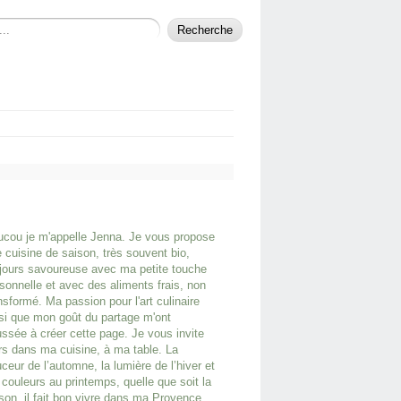
cou je m'appelle Jenna. Je vous propose
 cuisine de saison, très souvent bio,
jours savoureuse avec ma petite touche
sonnelle et avec des aliments frais, non
nsformé. Ma passion pour l'art culinaire
si que mon goût du partage m'ont
ssée à créer cette page. Je vous invite
rs dans ma cuisine, à ma table. La
ceur de l’automne, la lumière de l’hiver et
 couleurs au printemps, quelle que soit la
son, il fait bon vivre dans ma Provence.