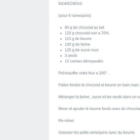
INGREDIENS:
(pour 6 ramequins)
80 g de chocolat au lait
120 g chocolat noir a 70%
110 g de beurre
100 g de farine
125 g de sucre roux
3 oeufs
12 cerises dénoyautés
Préchauffer votre four a 200°.
Faites fondre le chocolat et beurre en bain mari.
Mélanger la farine , sucre et les oeufs dans un s
Mixer et ajouter le beurre fonds avec du chocola
Re-mixer.
Graisser les petits ramequins avec du beurre.