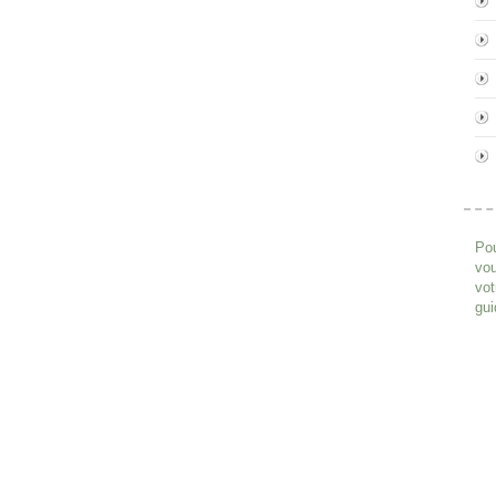
Pou
vou
vot
gui