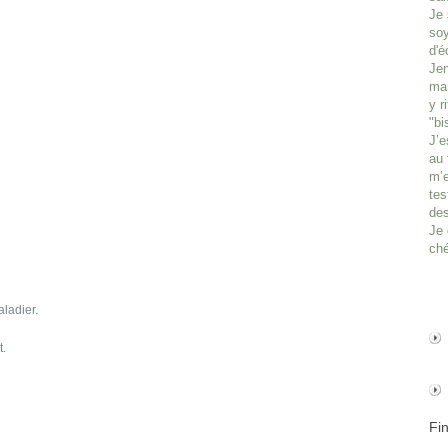
Je 
soy
d'é
Jen
man
y r
"bi
J’e
au 
m’e
tes
des
Je 
ché
aladier.
t.
Fi