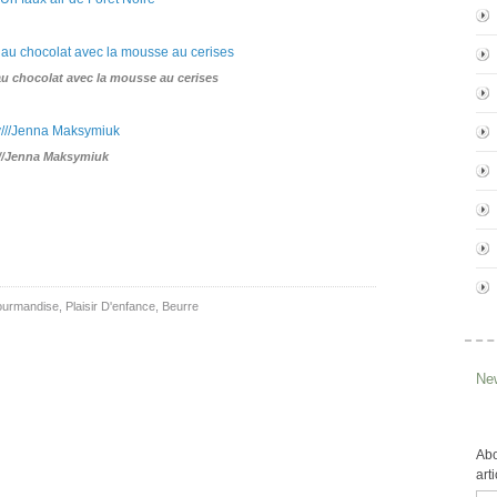
au chocolat avec la mousse au cerises
//Jenna Maksymiuk
urmandise
,
Plaisir D'enfance
,
Beurre
New
Abo
art