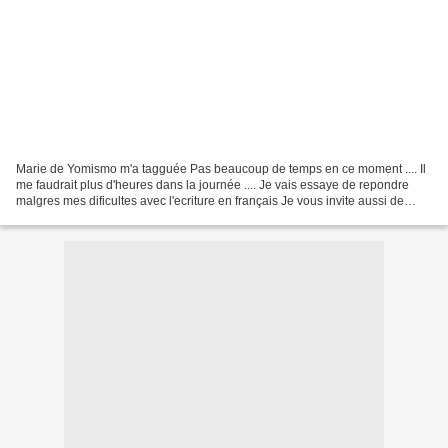
Marie de Yomismo m'a tagguée Pas beaucoup de temps en ce moment .... Il
me faudrait plus d'heures dans la journée .... Je vais essaye de repondre
malgres mes dificultes avec l'ecriture en français Je vous invite aussi de
visité le blog de Marie C'est...