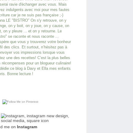
serai ravie d'échanger avec vous. Mais
ez indulgents avec moi pour mes fautes
criture car je ne suis pas française ;-)
na LE "BISTRO" On s'y retrouve, on y
ge, on y boit, on y joue, on y cause, on
it, on y pleure ... et on y retourne. Le
stro" se raconte et nous raconte ...
spère que vous y trouverez votre bonheur
fil des clics. Et surtout, n’hésitez pas à
nvoyer vos impressions lorsque vous
tez une des recettes! C’est la plus belles
 récompenses pour un blogueur culinaire!
dédie ce blog à Davy et Ella mes enfants
ris. Bonne lecture !
nd me on
Instagram