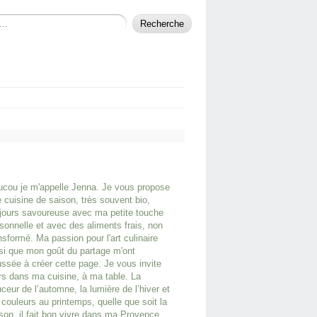
cou je m'appelle Jenna. Je vous propose
 cuisine de saison, très souvent bio,
jours savoureuse avec ma petite touche
sonnelle et avec des aliments frais, non
nsformé. Ma passion pour l'art culinaire
si que mon goût du partage m'ont
ssée à créer cette page. Je vous invite
rs dans ma cuisine, à ma table. La
ceur de l’automne, la lumière de l’hiver et
 couleurs au printemps, quelle que soit la
son, il fait bon vivre dans ma Provence.