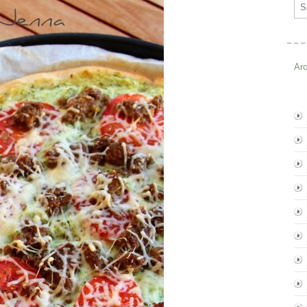
Ema
Ar