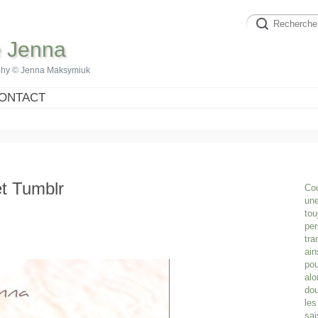
e Jenna
phy © Jenna Maksymiuk
ONTACT
et Tumblr
Cou
une
tou
per
tra
ain
pou
alo
dou
les
sai