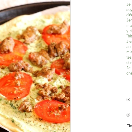
Je 
soy
d'é
Jen
man
y r
"bi
J’e
au 
m’e
tes
des
Je 
ché
Fi