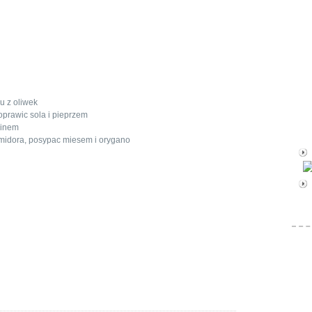
u z oliwek
oprawic sola i pieprzem
minem
midora, posypac miesem i orygano