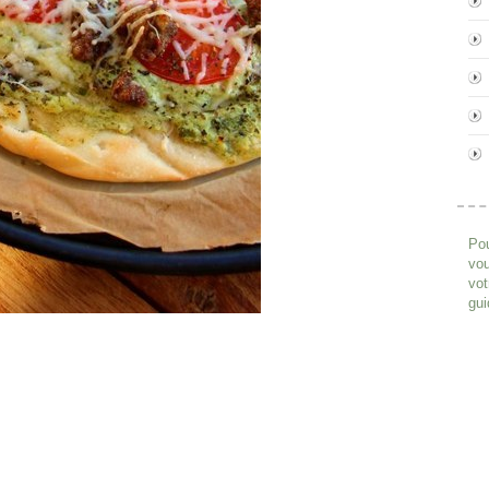
Pou
vou
vot
gui