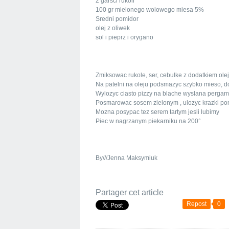
2 garsci rukoli
100 gr mielonego wolowego miesa 5%
Sredni pomidor
olej z oliwek
sol i pieprz i orygano
Zmiksowac rukole, ser, cebulke z dodatkiem olej
Na patelni na oleju podsmazyc szybko mieso, d
Wylozyc ciasto pizzy na blache wyslana perga
Posmarowac sosem zielonym , ulozyc krazki po
Mozna posypac tez serem tartym jesli lubimy
Piec w nagrzanym piekarniku na 200°
By///Jenna Maksymiuk
Partager cet article
Repost
0