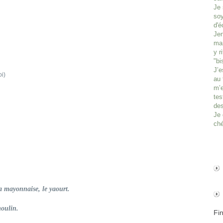
Je 
soy
d'é
Jen
man
y r
"bi
J’e
i)
au 
m’e
tes
des
Je 
ché
la mayonnaise, le yaourt.
moulin.
Fi