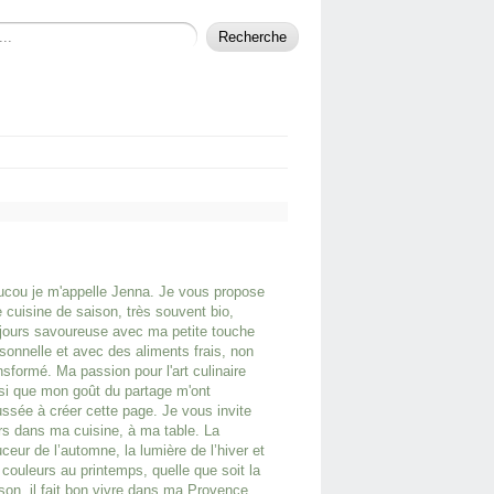
cou je m'appelle Jenna. Je vous propose
 cuisine de saison, très souvent bio,
jours savoureuse avec ma petite touche
sonnelle et avec des aliments frais, non
nsformé. Ma passion pour l'art culinaire
si que mon goût du partage m'ont
ssée à créer cette page. Je vous invite
rs dans ma cuisine, à ma table. La
ceur de l’automne, la lumière de l’hiver et
 couleurs au printemps, quelle que soit la
son, il fait bon vivre dans ma Provence.