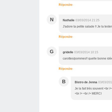
Répondre
N
Nathalie
03/03/2014 21:25
J'adore ta petite salade !! Je la test
Répondre
G
gridelle
03/03/2014 10:15
carottes/pommes!! quelle bonne idée
Répondre
B
Bistro de Jenna
03/03/201
Je la fait très souvent <br
<br /> <br /> MERCI