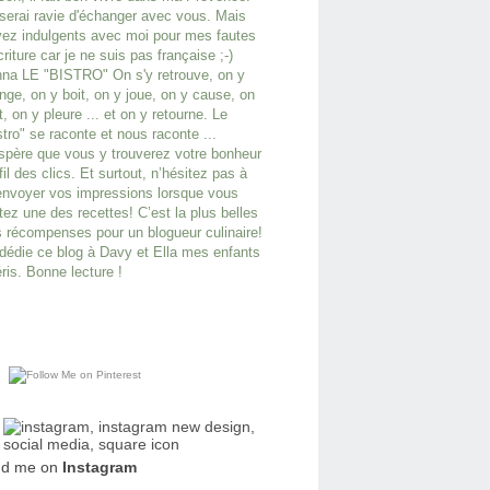
serai ravie d'échanger avec vous. Mais
ez indulgents avec moi pour mes fautes
criture car je ne suis pas française ;-)
na LE "BISTRO" On s'y retrouve, on y
ge, on y boit, on y joue, on y cause, on
it, on y pleure ... et on y retourne. Le
stro" se raconte et nous raconte ...
spère que vous y trouverez votre bonheur
fil des clics. Et surtout, n’hésitez pas à
nvoyer vos impressions lorsque vous
tez une des recettes! C’est la plus belles
 récompenses pour un blogueur culinaire!
dédie ce blog à Davy et Ella mes enfants
ris. Bonne lecture !
nd me on
Instagram