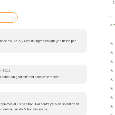
Ema
Ar
ose d'autre ??? c'est un ingrédient que je n'utilise pas....
4 19:19
ui donne un goût différent dans cette recette
pommes et jus de citron. Par contre j'ai bien l'intention de
'air délicieuse.<br /> bon dimanche