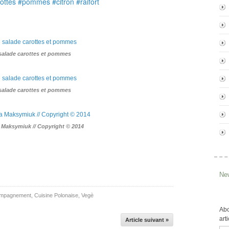
ttes #pommes #citron #raifort
 salade carottes et pommes
 salade carottes et pommes
a Maksymiuk // Copyright © 2014
New
mpagnement
,
Cuisine Polonaise
,
Vegè
Abo
art
Article suivant »