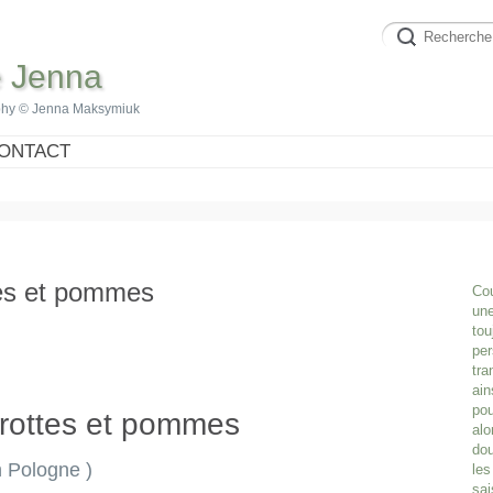
e Jenna
phy © Jenna Maksymiuk
ONTACT
tes et pommes
Cou
une
tou
per
tra
ain
pou
arottes et pommes
alo
dou
 Pologne )
les
sai