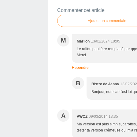
Commenter cet article
Ajouter un commentaire
M
Marllon
13/02/2024 18:05
Le raifort peut être remplacé par qqch
Merci
Répondre
B
Bistro de Jenna
13/02/202
Bonjour, non car c'est lui q
A
AWOZ
09/03/2014 13:35
Ma version est plus simple, carottes, 
tester ta version crémeuse qui m'a l