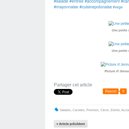
#salade #entree #accompagnement #caro
#mayonnaise
#cuisinepolonaise
#vege
Une petite
Une petite
Picture /// Jenn
Partager cet article
Repost
0
Salades
,
Carottes
,
Pommes
,
Citron
,
Entrée
,
Acco
« Article précédent