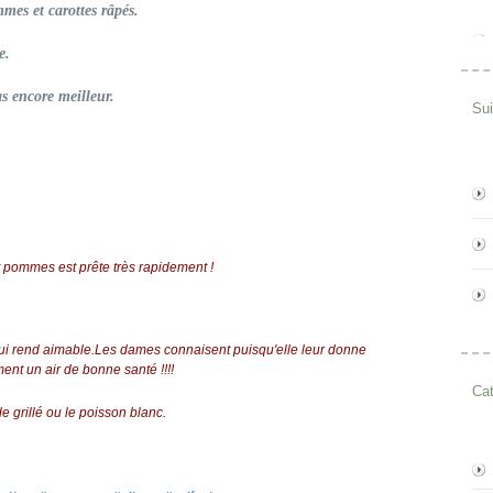
mmes et carottes râpés.
e.
as encore meilleur.
Su
et pommes est prête très rapidement !
qui rend aimable.Les dames connaisent puisqu'elle leur donne
ment un air de bonne santé !!!!
Cat
 grillé ou le poisson blanc.