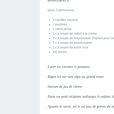
INGREDIENTS:
(pour 2 personnes)
3 carottes moyens
1 pommes
1 citron jeune
1 c.à soupe de raifort à la crème
3 c.à soupe de mayonnaise (maison pour mo
2 c.à soupe de yaourt nature
1 c.à soupe de sucre roux
sel, poivre
Laver les carottes et pommes.
Râpez les sur une râpe au grand trous.
Arroser de jus de citron.
Dans un petit récipient mélangez le raifort, 
Ajouter le sucre, sel et un peu de poivre du 