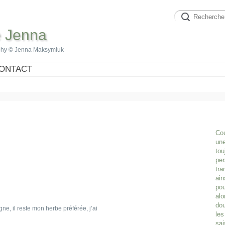
e Jenna
phy © Jenna Maksymiuk
ONTACT
Cou
une
tou
per
tra
ain
pou
alo
dou
ogne, il reste mon herbe préférée, j’ai
les
sai