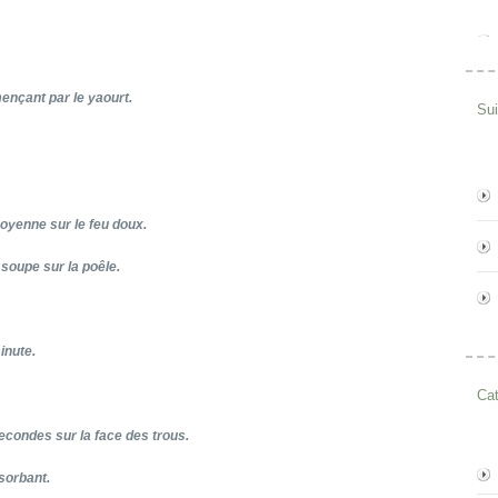
nçant par le yaourt.
Su
moyenne sur le feu doux.
 soupe sur la poêle.
inute.
Cat
eco
ndes sur la face des trous.
bsorbant.