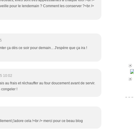
recettes, elles sont très appétissantes à chaque fois !<br />
la veille pour le lendemain ? Comment les conserver ?<br />
5
ter ça dès ce soir pour demain... J'espère que ça ira !
5 10:02
ais au frais et réchauffer au four doucement avant de servir.
congeler !
ellement j'adore cela !<br /> merci pour ce beau blog