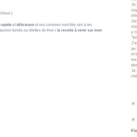
Je 
soy
icieux ).
d'é
Jen
,
rapide
et
délicieuse
et vos convives vont être ravi à les
man
umon fumée ou rillettes de thon (
la recette à venir sur mon
y r
"bi
J’e
au 
m’e
tes
des
Je 
ché
Fi