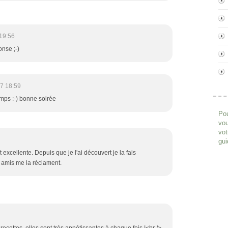
19:56
nse ;-)
7 18:59
emps :-) bonne soirée
Pou
vou
vot
gui
t excellente. Depuis que je l'ai découvert je la fais
s amis me la réclament.