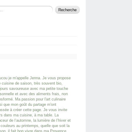
cou je m'appelle Jenna. Je vous propose
 cuisine de saison, très souvent bio,
jours savoureuse avec ma petite touche
sonnelle et avec des aliments frais, non
nsformé. Ma passion pour l'art culinaire
si que mon goût du partage m'ont
ssée à créer cette page. Je vous invite
rs dans ma cuisine, à ma table. La
ceur de l’automne, la lumière de l’hiver et
 couleurs au printemps, quelle que soit la
son, il fait bon vivre dans ma Provence.