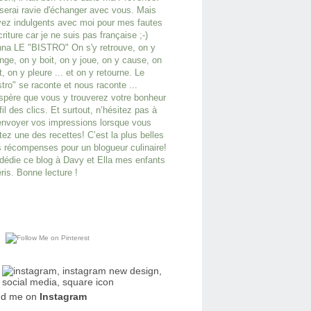
serai ravie d'échanger avec vous. Mais
ez indulgents avec moi pour mes fautes
criture car je ne suis pas française ;-)
na LE "BISTRO" On s'y retrouve, on y
ge, on y boit, on y joue, on y cause, on
it, on y pleure ... et on y retourne. Le
stro" se raconte et nous raconte ...
spère que vous y trouverez votre bonheur
fil des clics. Et surtout, n’hésitez pas à
nvoyer vos impressions lorsque vous
tez une des recettes! C’est la plus belles
 récompenses pour un blogueur culinaire!
dédie ce blog à Davy et Ella mes enfants
ris. Bonne lecture !
nd me on
Instagram