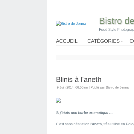
Bistro d
Food Style Photogra
ACCUEIL
CATÉGORIES
C
Blinis à l'aneth
9 Juin 2014, 06:56am
|
Publié par Bistro de Jenna
Si j'
étais une herbe aromatique …
C'est sans hésitation
l’aneth
, très utilisé en Pol