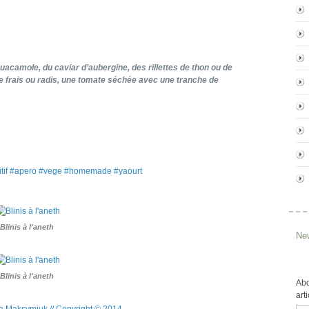
uacamole, du caviar d’aubergine, des rillettes de thon ou de
 frais ou radis, une tomate séchée avec une tranche de
itif #apero #vege #homemade #yaourt
Blinis à l'aneth
New
Blinis à l'aneth
Abo
art