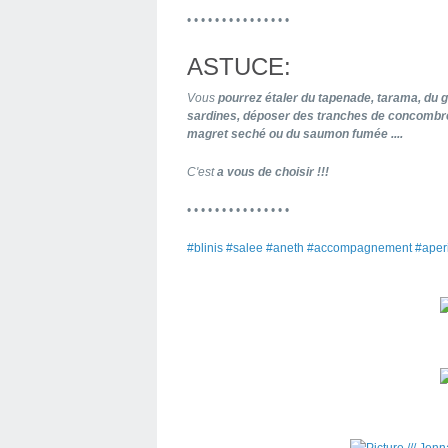
• • • • • • • • • • • • • • •
ASTUCE:
Vous
pourrez étaler du tapenade, tarama, du g
sardines, déposer des tranches de concombre
magret seché ou du saumon fumée ....
C'est
a vous de choisir !!!
• • • • • • • • • • • • • • •
#blinis #salee #aneth #accompagnement #aper