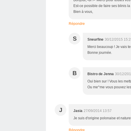
Bonjour,<br /> Merci pour toutes vos 
Est-ce possible de faire ses blinis 
Bien à vous,
Répondre
S
Sneurfine
30/12/2015 15:2
Merci beaucoup ! Je vais ten
Bonne journée.
B
Bistro de Jenna
30/12/201
Oui bien sur ! Vous les mett
Ou me^me vous pouvez les 
J
Jasia
27/09/2014 13:57
Je suis d'origine polonaise et natur
Répondre