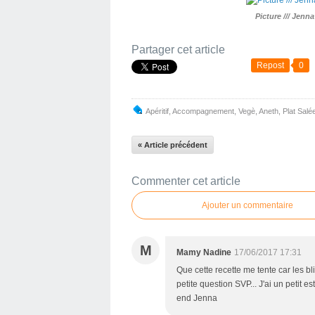
Picture /// Jenn
Partager cet article
Repost
0
Apéritif
,
Accompagnement
,
Vegè
,
Aneth
,
Plat Salé
« Article précédent
Commenter cet article
Ajouter un commentaire
M
Mamy Nadine
17/06/2017 17:31
Que cette recette me tente car les 
petite question SVP... J'ai un petit
end Jenna