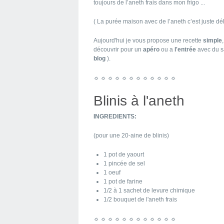
toujours de l’aneth frais dans mon frigo ...
( La purée maison avec de l’aneth c’est juste dél
Aujourd'hui je vous propose une recette
simple
découvrir pour un
apéro
ou a
l'entrée
avec du sa
blog
).
☼ ☼ ☼ ☼ ☼ ☼ ☼ ☼ ☼ ☼ ☼ ☼
Blinis à l'aneth
INGREDIENTS:
(pour une 20-aine de blinis)
1 pot de yaourt
1 pincée de sel
1 oeuf
1 pot de farine
1/2 à 1 sachet de levure chimique
1/2 bouquet de l'aneth frais
☼ ☼ ☼ ☼ ☼ ☼ ☼ ☼ ☼ ☼ ☼ ☼