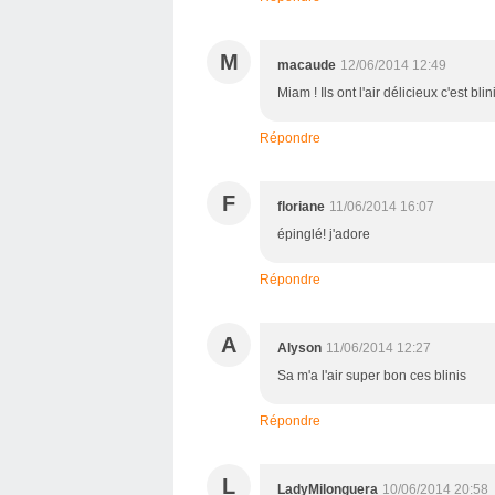
M
macaude
12/06/2014 12:49
Miam ! Ils ont l'air délicieux c'est bli
Répondre
F
floriane
11/06/2014 16:07
épinglé! j'adore
Répondre
A
Alyson
11/06/2014 12:27
Sa m'a l'air super bon ces blinis
Répondre
L
LadyMilonguera
10/06/2014 20:58