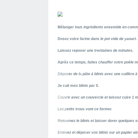
Mélanger
tous ingrédients ensemble en comme
Dosez vot
re farine dans le pot vide de yaourt.
Laissez r
eposer une trentaines de minutes.
Après ce
temps, faites chauffer votre poêle 
Dépos
er de l
a
pâte à blinis avec une cuillère à
Je cuit m
es blinis par 5.
Couvr
ir avec un couvercle et laissez cuire 1 m
Les p
etits trous vont ce former.
Retou
rnez le b
linis et
laisser dorer
quelque
s
s
Enlev
ez et dépo
s
er vos blinis sur un papier a