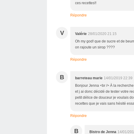
ces recettes!!
Répondre
V
Valérie
28/01/2020 21:15
Oh my god! que de sucre et de beurre
on rajoute un sirop ????
Répondre
B
barreteau marie
14/01/2019 22:39
Bonjour Jenna <br /> À la recherche d
et j ai donc décidé de tester votre re
petit délice de douceur je voulais d
recettes que je vais sans hésité es
Répondre
B
Bistro de Jenna
14/01/201