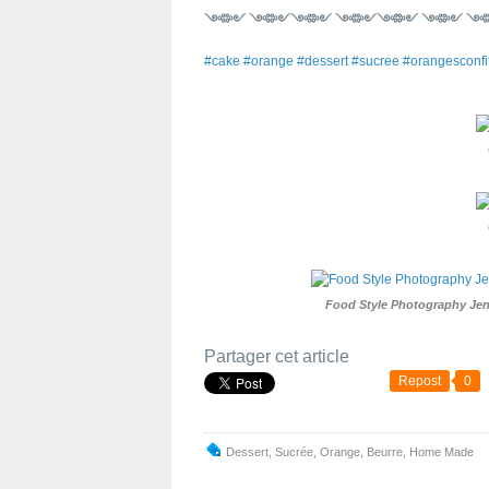
༺༻ ༺༻༺༻ ༺༻༺༻ ༺༻ 
#cake #orange #dessert #sucree #orangescon
Food Style Photography Jen
Partager cet article
Repost
0
Dessert
,
Sucrée
,
Orange
,
Beurre
,
Home Made