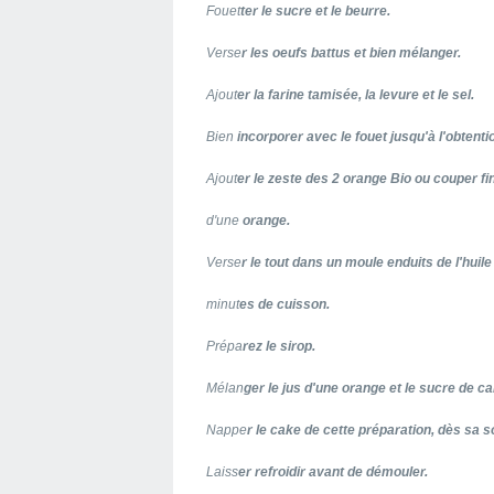
Fouet
ter le sucre et le beurre.
Verse
r les oeufs battus et bien mélanger.
Ajout
er la farine tamisée, la levure et le sel.
Bien
incorporer avec le fouet jusqu'à l'obtenti
Ajout
er le zeste des 2 orange Bio ou couper fi
d'une
orange.
Verse
r le tout dans un moule enduits de l'huil
minut
es de cuisson.
Prépa
rez le sirop.
Mélan
ger le jus d'une orange et le sucre de c
Nappe
r le cake de cette préparation, dès sa so
Laiss
er refroidir avant de démouler.