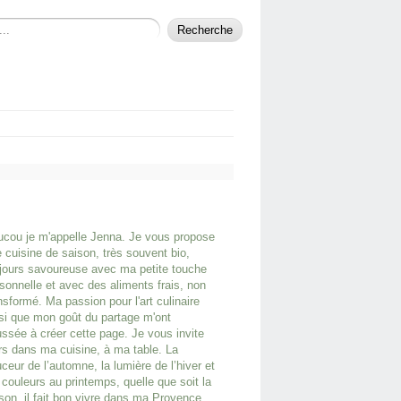
cou je m'appelle Jenna. Je vous propose
 cuisine de saison, très souvent bio,
jours savoureuse avec ma petite touche
sonnelle et avec des aliments frais, non
nsformé. Ma passion pour l'art culinaire
si que mon goût du partage m'ont
ssée à créer cette page. Je vous invite
rs dans ma cuisine, à ma table. La
ceur de l’automne, la lumière de l’hiver et
 couleurs au printemps, quelle que soit la
son, il fait bon vivre dans ma Provence.