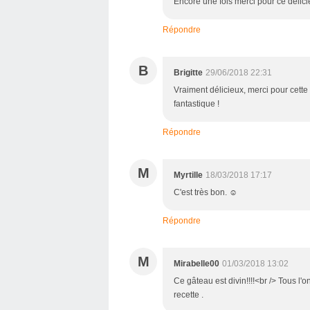
Encore une fois merci pour ce délici
Répondre
B
Brigitte
29/06/2018 22:31
Vraiment délicieux, merci pour cette r
fantastique !
Répondre
M
Myrtille
18/03/2018 17:17
C'est très bon. ☺
Répondre
M
Mirabelle00
01/03/2018 13:02
Ce gâteau est divin!!!!<br /> Tous l'o
recette .