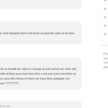
, tout raplapla tant il est lourd ce pseudo cake et en plus
Pou
vou
vot
gui
e la recette du cake à l orange je suis arrivé sur votre site
cette et bien pour tout vous dire c est une pure merveille un
onc vous dire bravo et merci de nous faire partager vos
sayer ????????
9 23:16