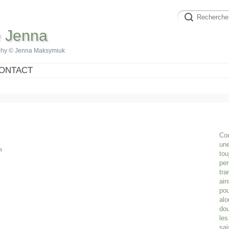
e Jenna
phy © Jenna Maksymiuk
ONTACT
Cou
une
a
tou
per
tra
ain
pou
alo
dou
les
sai