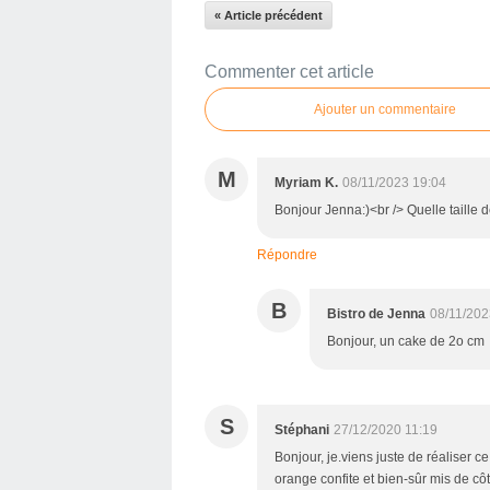
« Article précédent
Commenter cet article
Ajouter un commentaire
M
Myriam K.
08/11/2023 19:04
Bonjour Jenna:)<br /> Quelle taille 
Répondre
B
Bistro de Jenna
08/11/202
Bonjour, un cake de 2o cm
S
Stéphani
27/12/2020 11:19
Bonjour, je.viens juste de réaliser c
orange confite et bien-sûr mis de cô