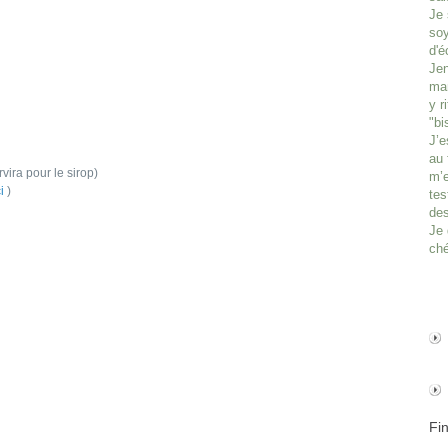
Je 
soy
d'é
Jen
man
y r
"bi
J’e
au 
rvira pour le sirop)
m’e
ci
)
tes
des
Je 
ché
Fi