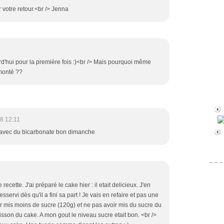
 votre retour.<br /> Jenna
rd'hui pour la première fois :)<br /> Mais pourquoi même
 monté ??
8 12:11
avec du bicarbonate bon dimanche
ecette. J'ai préparé le cake hier : il etait delicieux. J'en
sservi dès qu'il a fini sa part ! Je vais en refaire et pas une
oir mis moins de sucre (120g) et ne pas avoir mis du sucre du
isson du cake. A mon gout le niveau sucre etait bon. <br />