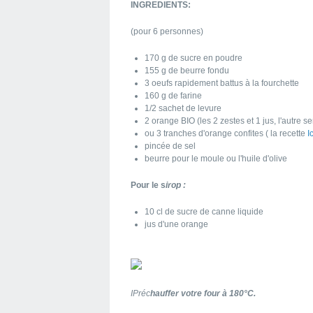
INGREDIENTS:
(pour 6 personnes)
170 g de sucre en poudre
155 g de beurre fondu
3 oeufs rapidement battus à la fourchette
160 g de farine
1/2 sachet de levure
2 orange BIO (les 2 zestes et 1 jus, l'autre se
ou 3 tranches d'orange confites ( la recette
I
pincée de sel
beurre pour le moule ou l'huile d'olive
Pour le s
irop :
10 cl de sucre de canne liquide
jus d'une orange
IPréc
hauffer votre four à 180°C.