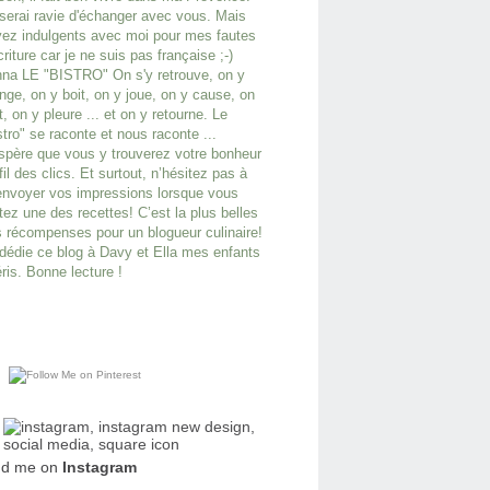
serai ravie d'échanger avec vous. Mais
ez indulgents avec moi pour mes fautes
criture car je ne suis pas française ;-)
na LE "BISTRO" On s'y retrouve, on y
ge, on y boit, on y joue, on y cause, on
it, on y pleure ... et on y retourne. Le
stro" se raconte et nous raconte ...
spère que vous y trouverez votre bonheur
fil des clics. Et surtout, n’hésitez pas à
nvoyer vos impressions lorsque vous
tez une des recettes! C’est la plus belles
 récompenses pour un blogueur culinaire!
dédie ce blog à Davy et Ella mes enfants
ris. Bonne lecture !
nd me on
Instagram