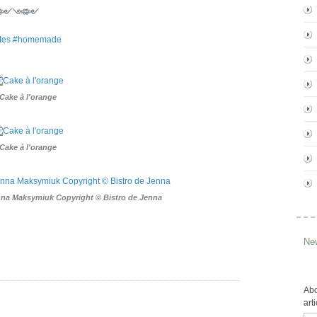
༺༻༺༻
fites #homemade
Cake à l'orange
Cake à l'orange
na Maksymiuk Copyright © Bistro de Jenna
New
Abo
art