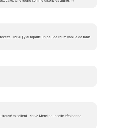
eux cake. Une tuerie comme disent les autres :-)
ecette ,<br /> j y ai rajouté un peu de rhum vanille de tahiti
nt trouvé excellent...<br /> Merci pour cette très bonne