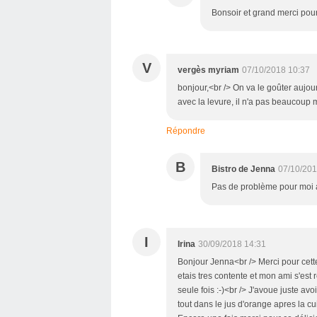
Bonsoir et grand merci pour
V
vergès myriam
07/10/2018 10:37
bonjour,<br /> On va le goûter aujou
avec la levure, il n'a pas beaucoup
Répondre
B
Bistro de Jenna
07/10/201
Pas de problème pour moi 
I
Irina
30/09/2018 14:31
Bonjour Jenna<br /> Merci pour cette r
etais tres contente et mon ami s'est re
seule fois :-)<br /> J'avoue juste av
tout dans le jus d'orange apres la cu