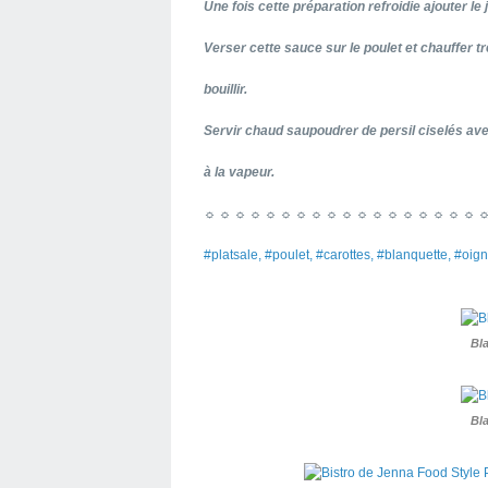
Une fois cette préparation refroidie ajouter l
Verser cette sauce sur le poulet et chauffer t
bouillir.
Servir chaud saupoudrer de persil ciselés av
à la vapeur.
☼ ☼ ☼ ☼ ☼ ☼ ☼ ☼ ☼ ☼ ☼ ☼ ☼ ☼ ☼ ☼ ☼ ☼ 
#platsale, #poulet, #carottes, #blanquette, #oign
Bl
Bl