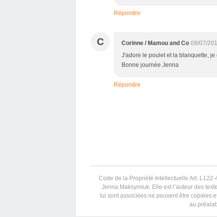
Répondre
C
Corinne / Mamou and Co
08/07/201
J'adore le poulet et la blanquette, je
Bonne journée Jenna
Répondre
Code de la Propriété Intellectuelle Art. L122-4
Jenna Maksymiuk. Elle est l’auteur des texte
lui sont associées ne peuvent être copiées et
au préalab