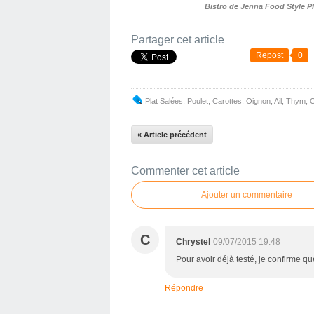
Bistro de Jenna Food Style 
Partager cet article
Repost
0
Plat Salées
,
Poulet
,
Carottes
,
Oignon
,
Ail
,
Thym
,
C
« Article précédent
Commenter cet article
Ajouter un commentaire
C
Chrystel
09/07/2015 19:48
Pour avoir déjà testé, je confirme que 
Répondre