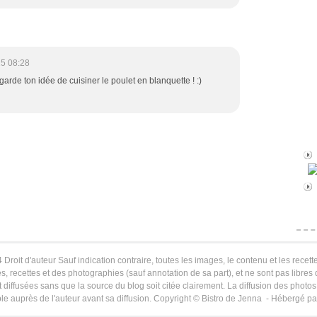
5 08:28
 garde ton idée de cuisiner le poulet en blanquette ! :)
 Droit d'auteur Sauf indication contraire, toutes les images, le contenu et les recette
s, recettes et des photographies (sauf annotation de sa part), et ne sont pas libres
 diffusées sans que la source du blog soit citée clairement. La diffusion des photos 
le auprès de l'auteur avant sa diffusion. Copyright © Bistro de Jenna - Hébergé p