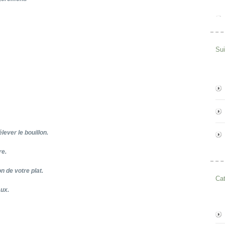
Su
lever le bouillon.
re.
on de votre plat.
Cat
aux.