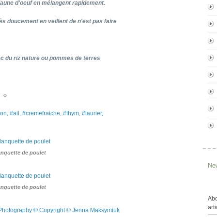
e jaune d'oeuf en mélangent rapidement.
rès doucement en veillent de n'est pas faire
ec du riz nature ou pommes de terres
☼ ☼
on, #ail, #cremefraiche, #thym, #laurier,
anquette de poulet
New
anquette de poulet
Abo
art