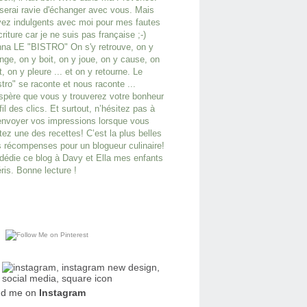
serai ravie d'échanger avec vous. Mais
ez indulgents avec moi pour mes fautes
criture car je ne suis pas française ;-)
na LE "BISTRO" On s'y retrouve, on y
ge, on y boit, on y joue, on y cause, on
it, on y pleure ... et on y retourne. Le
stro" se raconte et nous raconte ...
spère que vous y trouverez votre bonheur
fil des clics. Et surtout, n’hésitez pas à
nvoyer vos impressions lorsque vous
tez une des recettes! C’est la plus belles
 récompenses pour un blogueur culinaire!
dédie ce blog à Davy et Ella mes enfants
ris. Bonne lecture !
nd me on
Instagram