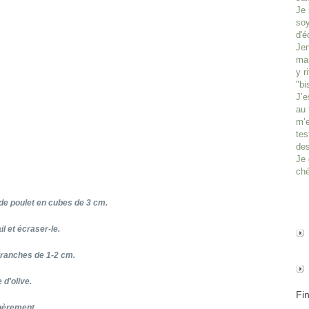
Je 
soy
d'é
Jen
man
y r
"bi
J’e
au 
m’e
tes
des
Je 
ché
de poulet en cubes de 3 cm.
l et écraser-le.
 tranches de 1-2 cm.
 d'olive.
Fi
égèrement.