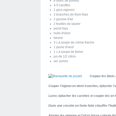
6 blanc de poulet)
4-5 carottes
1 gros oignons
2 branches de thym frais
2 gousse d'ail
2 feuilles de laurier
persil frais
huile d'olive
beurre
3 c.à.soupe de crème fraiche
1 jaune d'oeuf
1 c.à.soupe de farine
jus de 1/2 citron
sel, poivre
Coupez les blanc 
Couper l'oignon en demi tranches, éplucher l'ai
Laver, éplucher les carottes et couper-les en
Dans une cocotte en fonte faite chauffer l'huile
Ajouter les oignons et l'ail et laisse colorée l