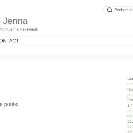
e Jenna
phy © Jenna Maksymiuk
ONTACT
Cou
une
tou
per
tra
e poulet
ain
pou
alo
dou
les
sai