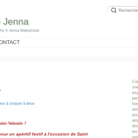
e Jenna
phy © Jenna Maksymiuk
ONTACT
Cou
une
a
tou
per
tra
ain
pou
alo
aint-Valentin ?
dou
les
our un apéritif festif à l'occasion
de Saint
sai