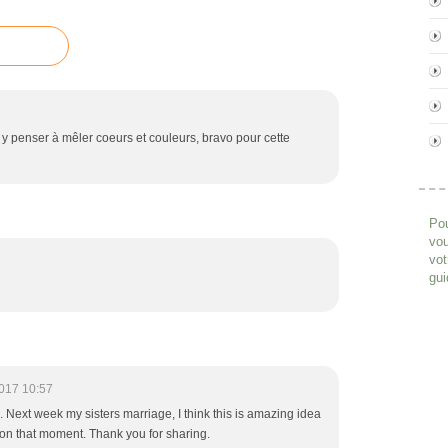
lait y penser à mêler coeurs et couleurs, bravo pour cette
Pou
vou
vot
gui
017 10:57
. Next week my sisters marriage, I think this is amazing idea
his on that moment. Thank you for sharing.