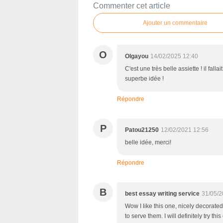
Commenter cet article
Ajouter un commentaire
O
Olgayou
14/02/2025 12:40
C'est une très belle assiette ! il fal
superbe idée !
Répondre
P
Patou21250
12/02/2021 12:56
belle idée, merci!
Répondre
B
best essay writing service
31/05/2
Wow I like this one, nicely decorated
to serve them. I will definitely try t