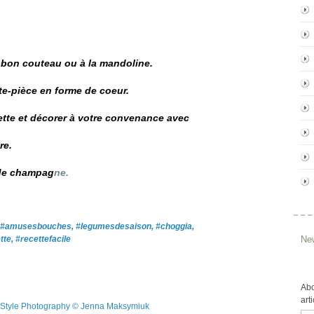
 bon couteau ou à la mandoline.
e-pièce en forme de coeur.
iette et décorer à votre convenance avec
re.
 de champag
ne.
tif, #amusesbouches, #legumesdesaison, #choggia,
tte, #recettefacile
New
Abo
art