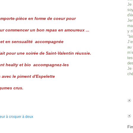
Je 
soy
d'é
emporte-pièce en forme de coeur pour
Jen
man
ur commencer un bon repas en amoureux ...
y r
"bi
e et en sensualité accompagnée
J’e
au 
m’e
it pour une soirée de Saint-Valentin réussie.
tes
des
nt healty et bio accompagnez-les
Je 
ché
 avec le piment d'Espelette
égumes crus.
Fi