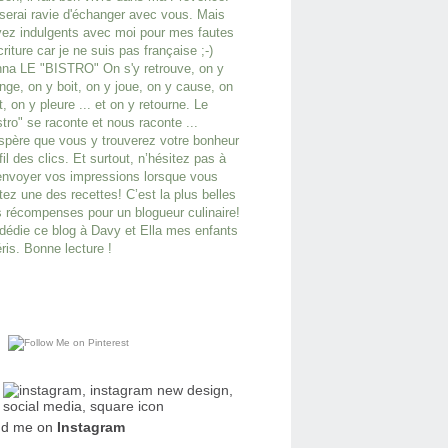
serai ravie d'échanger avec vous. Mais
ez indulgents avec moi pour mes fautes
criture car je ne suis pas française ;-)
na LE "BISTRO" On s'y retrouve, on y
ge, on y boit, on y joue, on y cause, on
it, on y pleure ... et on y retourne. Le
stro" se raconte et nous raconte ...
spère que vous y trouverez votre bonheur
fil des clics. Et surtout, n’hésitez pas à
nvoyer vos impressions lorsque vous
tez une des recettes! C’est la plus belles
 récompenses pour un blogueur culinaire!
dédie ce blog à Davy et Ella mes enfants
ris. Bonne lecture !
nd me on
Instagram