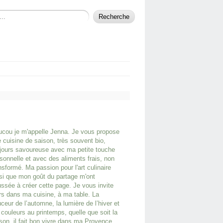
cou je m'appelle Jenna. Je vous propose
 cuisine de saison, très souvent bio,
jours savoureuse avec ma petite touche
sonnelle et avec des aliments frais, non
nsformé. Ma passion pour l'art culinaire
si que mon goût du partage m'ont
ssée à créer cette page. Je vous invite
rs dans ma cuisine, à ma table. La
ceur de l’automne, la lumière de l’hiver et
 couleurs au printemps, quelle que soit la
son, il fait bon vivre dans ma Provence.