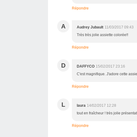
Répondre
A
Audrey Jubault
11/03/2017 09:43
Très très jolie assiette colorée!!
Répondre
D
DAFFYCO
15/02/2017 23:16
C'est magnifique. J'adore cette assie
Répondre
L
laura
14/02/2017 12:28
tout en fraîcheur ! très jolie présenta
Répondre