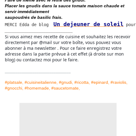
Faire de même avec le reste des gnudi.
Placer les gnudis dans la sauce tomate maison chaude et
servir immédiatement
saupoudrés
de basilic frais.
Un dejeuner de soleil
MERCI Edda de blog  
 pour
____________________________
Si vous aimez mes recette de cuisine et souhaitez les recevoir
directement par @mail sur votre boîte, vous pouvez vous
abonner à ma newsletter . Pour ce faire enregistrez votre
adresse dans la partie prévue à cet effet (à droite sur mon
blog) ou contactez moi pour le faire.
_______________________________
#platsale, #cuisineitalienne, #gnudi, #ricotta, #epinard, #raviolis,
#gnocchi, #homemade, #saucetomate,