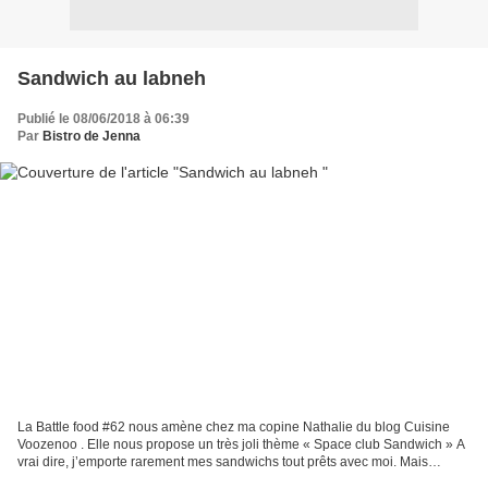
Sandwich au labneh
Publié le 08/06/2018 à 06:39
Par
Bistro de Jenna
La Battle food #62 nous amène chez ma copine Nathalie du blog Cuisine
Voozenoo . Elle nous propose un très joli thème « Space club Sandwich » A
vrai dire, j’emporte rarement mes sandwichs tout prêts avec moi. Mais
j'adore tout de même les sandwichs faits...