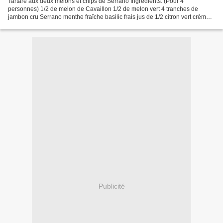
Tartare aux deux melons et chips de Serrano Ingrédients: (Pour 4
personnes) 1/2 de melon de Cavaillon 1/2 de melon vert 4 tranches de
jambon cru Serrano menthe fraîche basilic frais jus de 1/2 citron vert crème
balsamique huile d'olive sel, poivre et...
Publicité