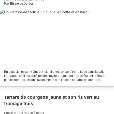
Par
Bistro de Jenna
En dialecte toscan « Gnudi » signifie «nus» car c’est la farce sans la pâte.
Les Gnudi sont les ancêtres des raviolis d’aujourd’hui. Ils étaient préparés
par les bergers toscans avant même que le blé n’apparaisse dans les
rouages agricoles. L’absence...
Tartare de courgette jaune et son riz vert au
fromage frais
Publié le 13/07/2018 à 06:34