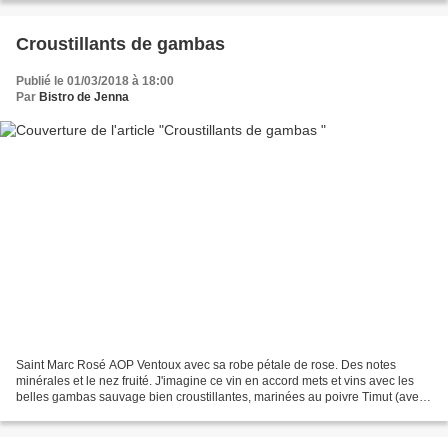
Croustillants de gambas
Publié le 01/03/2018 à 18:00
Par
Bistro de Jenna
Saint Marc Rosé AOP Ventoux avec sa robe pétale de rose. Des notes
minérales et le nez fruité. J'imagine ce vin en accord mets et vins avec les
belles gambas sauvage bien croustillantes, marinées au poivre Timut (avec
son goût citronné et même très pamplemousse...