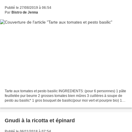
Publié le 27/08/2019 à 06:54
Par
Bistro de Jenna
Tarte aux tomates et pesto basilic INGREDIENTS: (pour 6 personnes) 1 pâte
feuilletée pur beurre 2 grosses tomates bien mûres 3 cuillères à soupe de
pesto au basilic* 1 gros bouquet de basilic(pour moi vert et pourpre bio) 1
poignée de noix de cajou JusteBio...
Gnudi à la ricotta et épinard
Publié le 06/11/2018 à 07:54