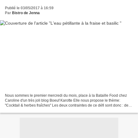
Publié le 03/05/2017 à 16:59
Par
Bistro de Jenna
Nous sommes le premier mercredi du mois, place à la Bataille Food chez
Caroline d'un très joli blog Boeuf Karotte Elle nous propose le thème:
"Cocktail & herbes fraîches" Les deux contraintes de ce défi sont donc : de
créer un cocktail destiné à l'apéritif,...