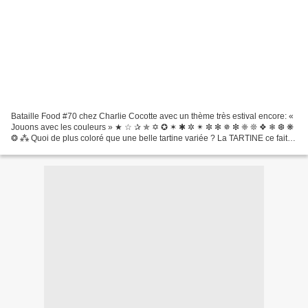
Bataille Food #70 chez Charlie Cocotte avec un thème très estival encore: «
Jouons avec les couleurs » ★ ☆ ✰ ✯ ✡ ✪ ✶ ✱ ✲ ✴ ✼ ✻ ✵ ❇ ❈ ❊ ❖ ❄ ❆ ❋
❂ ⁂ Quoi de plus coloré que une belle tartine variée ? La TARTINE ce fait
belle... 𝐀𝐮 𝐟𝐢𝐥 𝐝𝐞𝐬 𝐬𝐚𝐢𝐬𝐨𝐧𝐬, 𝐥𝐞𝐬 𝐬𝐚𝐯𝐞𝐮𝐫𝐬...