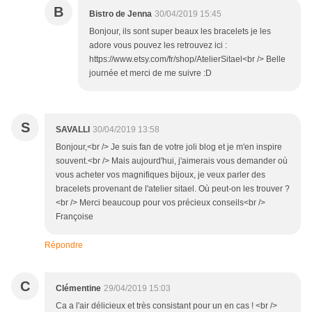
B
Bistro de Jenna
30/04/2019 15:45
Bonjour, ils sont super beaux les bracelets je les
adore vous pouvez les retrouvez ici :
https://www.etsy.com/fr/shop/AtelierSitael<br /> Belle
journée et merci de me suivre :D
S
SAVALLI
30/04/2019 13:58
Bonjour,<br /> Je suis fan de votre joli blog et je m'en inspire
souvent.<br /> Mais aujourd'hui, j'aimerais vous demander où
vous acheter vos magnifiques bijoux, je veux parler des
bracelets provenant de l'atelier sitael. Où peut-on les trouver ?
<br /> Merci beaucoup pour vos précieux conseils<br />
Françoise
Répondre
C
Clémentine
29/04/2019 15:03
Ca a l'air délicieux et très consistant pour un en cas ! <br />