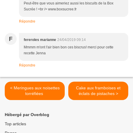
Peut-être que vous aimeriez aussi les biscuits de la Box
Sucrée ! <br /> www.boxsucree.fr
Répondre
F
fereroles marianne
24/04/2019 09:14
Mmmm m'ont l'air bien bon ces biscrus! merci pour cette
recette Jenna
Répondre
< Meringues aux noisettes
Cake aux framboises et
torréfiées
éclats de pistaches >
Hébergé par Overblog
Top articles