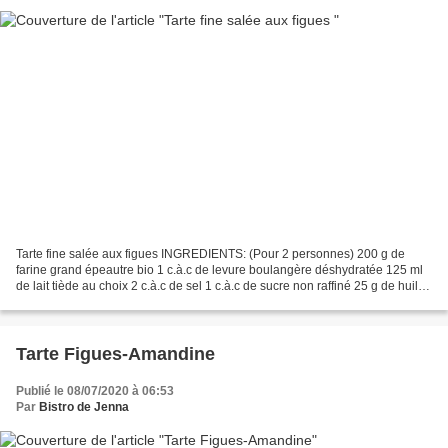
Tarte fine salée aux figues INGREDIENTS: (Pour 2 personnes) 200 g de
farine grand épeautre bio 1 c.à.c de levure boulangère déshydratée 125 ml
de lait tiède au choix 2 c.à.c de sel 1 c.à.c de sucre non raffiné 25 g de huile
d'olive 2 figues mûres 2 oignons...
Tarte Figues-Amandine
Publié le 08/07/2020 à 06:53
Par
Bistro de Jenna