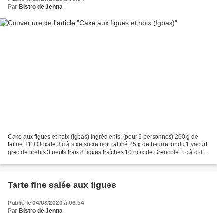
Par
Bistro de Jenna
Cake aux figues et noix (Igbas) Ingrédients: (pour 6 personnes) 200 g de
farine T11O locale 3 c.à.s de sucre non raffiné 25 g de beurre fondu 1 yaourt
grec de brebis 3 oeufs frais 8 figues fraîches 10 noix de Grenoble 1 c.à.d de
la poudre de vanille Epices...
Tarte fine salée aux figues
Publié le 04/08/2020 à 06:54
Par
Bistro de Jenna