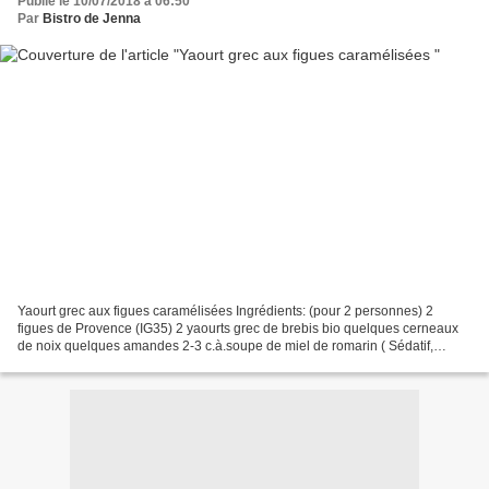
Publié le 10/07/2018 à 06:50
Par
Bistro de Jenna
Yaourt grec aux figues caramélisées Ingrédients: (pour 2 personnes) 2
figues de Provence (IG35) 2 yaourts grec de brebis bio quelques cerneaux
de noix quelques amandes 2-3 c.à.soupe de miel de romarin ( Sédatif,
antiseptique, bénéfique et tonifiant pour...