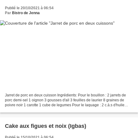
Publié le 20/10/2021 à 06:54
Par
Bistro de Jenna
Jarret de porc en deux cuisson Ingrédients: Pour le bouillon : 2 jarrets de
porc demi-sel 1 oignon 3 gousses d'ail 3 feuilles de laurier 8 graines de
poivre noir 1 carotte 1 cube de legumes Pour le laquage : 2 c.à.s d'huile
d'olive 2 c.à.s de pâte de...
Cake aux figues et noix (Igbas)
Publié le 15/10/2021 à 06:54