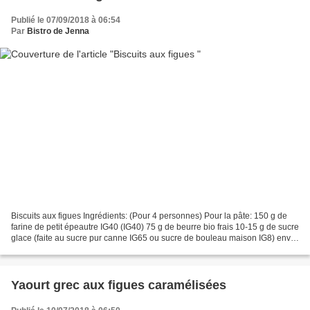
Publié le 07/09/2018 à 06:54
Par
Bistro de Jenna
Biscuits aux figues Ingrédients: (Pour 4 personnes) Pour la pâte: 150 g de
farine de petit épeautre IG40 (IG40) 75 g de beurre bio frais 10-15 g de sucre
glace (faite au sucre pur canne IG65 ou sucre de bouleau maison IG8) env.
20 g d'eau froide pincée...
Yaourt grec aux figues caramélisées