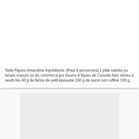
Tarte Figues-Amandine Ingrédients: (Pour 6 personnes) 1 pâte sablée ou
brisée maison ou du commerce pur beurre 8 figues de Caromb bien mûres 3
oeufs bio 40 g de farine de petit épeautre 100 g de sucre non raffiné 100 g
de poudre d'amandes* 100 g de beurre...