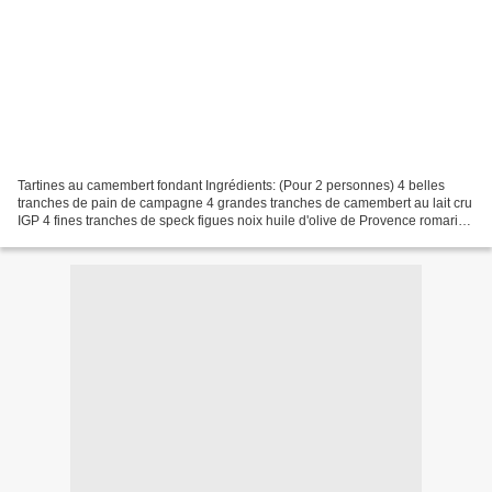
Tartines au camembert fondant Ingrédients: (Pour 2 personnes) 4 belles
tranches de pain de campagne 4 grandes tranches de camembert au lait cru
IGP 4 fines tranches de speck figues noix huile d'olive de Provence romarin
poivre fleur de sel Préchauffer...