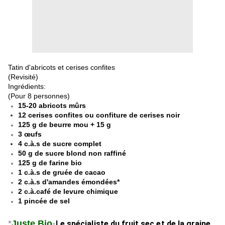
Tatin d'abricots et cerises confites
(Revisité)
Ingrédients:
(Pour 8 personnes)
15-20 abricots mûrs
12 cerises confites ou confiture de cerises noir
125 g de beurre mou + 15 g
3 œufs
4 c.à.s de sucre complet
50 g de sucre blond non raffiné
125 g de farine bio
1 c.à.s de gruée de cacao
2 c.à.s d'amandes émondées*
2 c.à.café de levure chimique
1 pincée de sel
-
*
Juste Bio
Le spécialiste du fruit sec et de la graine,