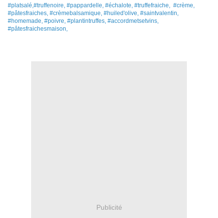
#platsalé,
#truffenoire, #pappardelle, #échalote, #truffefraiche,
#crème,
#pâtesfraiches, #crèmebalsamique, #huiled'olive, #saintvalentin,
#homemade, #poivre, #plantintruffes, #accordmetsetvins,
#pâtesfraichesmaison,
Publicité