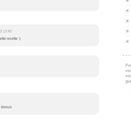
3 13:45
te recette :)
Pou
vou
vot
gui
s bisous