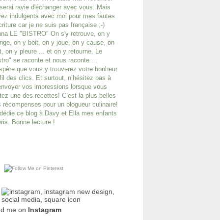
serai ravie d'échanger avec vous. Mais
ez indulgents avec moi pour mes fautes
criture car je ne suis pas française ;-)
na LE "BISTRO" On s'y retrouve, on y
ge, on y boit, on y joue, on y cause, on
it, on y pleure ... et on y retourne. Le
stro" se raconte et nous raconte ...
spère que vous y trouverez votre bonheur
fil des clics. Et surtout, n’hésitez pas à
nvoyer vos impressions lorsque vous
tez une des recettes! C’est la plus belles
 récompenses pour un blogueur culinaire!
dédie ce blog à Davy et Ella mes enfants
ris. Bonne lecture !
nd me on
Instagram