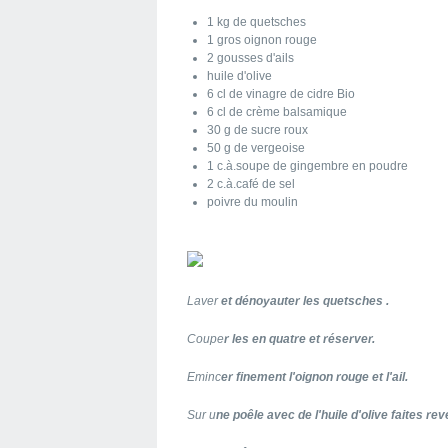
1 kg de quetsches
1 gros oignon rouge
2 gousses d'ails
huile d'olive
6 cl de vinagre de cidre Bio
6 cl de crème balsamique
30 g de sucre roux
50 g de vergeoise
1 c.à.soupe de gingembre en poudre
2 c.à.café de sel
poivre du moulin
Laver
et dénoyauter les quetsches .
Coupe
r les en quatre et réserver.
Eminc
er finement l'oignon rouge et l'ail.
Sur u
ne poêle avec de l'huile d'olive faites rev