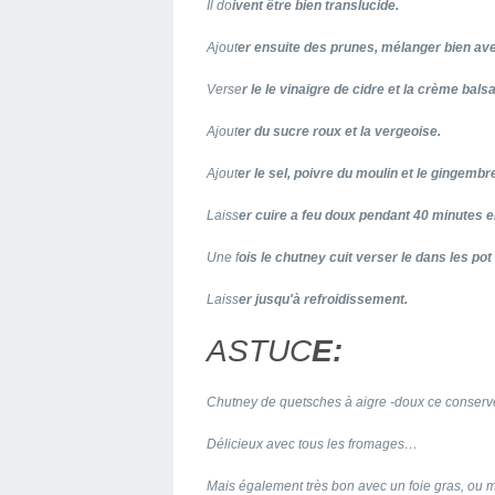
Il do
ivent être bien translucide.
Ajout
er ensuite des prunes, mélanger bien avec
Verse
r le le vinaigre de cidre et la crème bal
Ajout
er du sucre roux et la vergeoise.
Ajout
er le sel, poivre du moulin et le gingembr
Laiss
er cuire a feu doux pendant 40 minutes 
Une f
ois le chutney cuit verser le dans les po
Laiss
er jusqu'à refroidissement.
ASTUC
E:
Chutney de quetsches à aigre -doux ce conserve pl
Délicieux avec tous les fromages…
Mais également très bon avec un foie gras, ou 