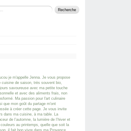
cou je m'appelle Jenna. Je vous propose
 cuisine de saison, très souvent bio,
jours savoureuse avec ma petite touche
sonnelle et avec des aliments frais, non
nsformé. Ma passion pour l'art culinaire
si que mon goût du partage m'ont
ssée à créer cette page. Je vous invite
rs dans ma cuisine, à ma table. La
ceur de l’automne, la lumière de l’hiver et
 couleurs au printemps, quelle que soit la
son, il fait bon vivre dans ma Provence.