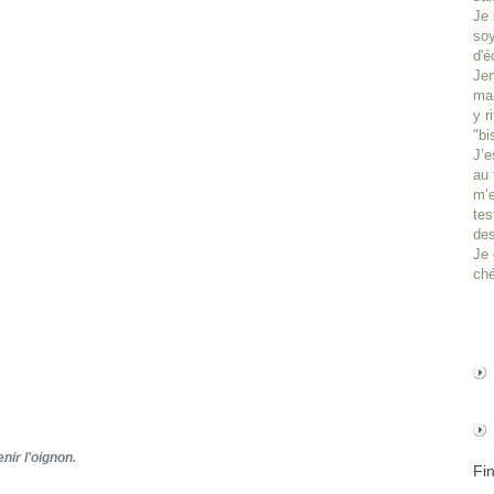
Je 
soy
d'é
Jen
man
y r
"bi
J’e
au 
m’e
tes
des
Je 
ché
enir l'oignon.
Fi