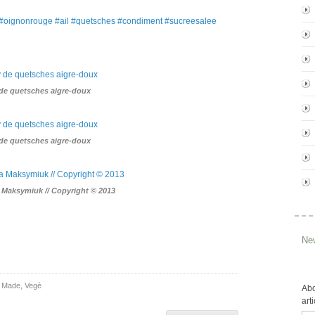
#oignonrouge #ail #quetsches #condiment #sucreesalee
de quetsches aigre-doux
de quetsches aigre-doux
a Maksymiuk // Copyright © 2013
New
 Made
,
Vegè
Abo
art