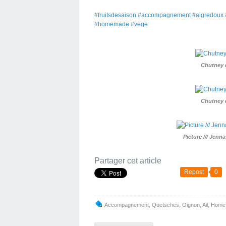
#fruitsdesaison #accompagnement #aigredoux 
#homemade #vege
Chutney 
Chutney 
Picture /// Jenn
Partager cet article
Repost
0
Accompagnement
,
Quetsches
,
Oignon
,
Ail
,
Home