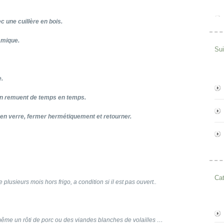
 une cuillère en bois.
samique.
Su
e.
en remuent de temps en temps.
t en verre, fermer hermétiquement et retourner.
Cat
usieurs mois hors frigo, a condition si il est pas ouvert..
même un rôti de porc ou des viandes blanches de volailles …