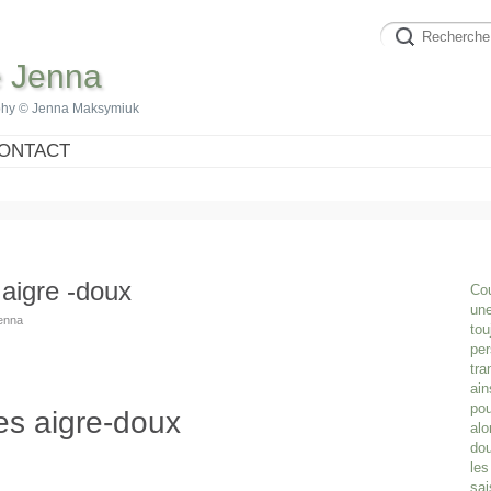
e Jenna
phy © Jenna Maksymiuk
ONTACT
aigre -doux
Cou
une
Jenna
tou
per
tra
ain
pou
es aigre-doux
alo
dou
les
sai