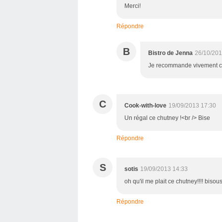
Merci!
Répondre
B
Bistro de Jenna
26/10/201
Je recommande vivement cet
C
Cook-with-love
19/09/2013 17:30
Un régal ce chutney !<br /> Bise
Répondre
S
sotis
19/09/2013 14:33
oh qu'il me plait ce chutney!!!! bisou
Répondre