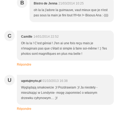
B
Bistro de Jenna
21/03/2014 10:25
oh la la j'adore la guimauve, vaut mieux que je n'est
pas sous la main je fini tout !!!!<br /> Bisous Ana :-))))
C
Camille
14/01/2014 22:52
Oh la la ! C'est génial ! J'en ai une fois reçu mais je
n'imaginais pas que c'était si simple à faire soi-même ! :) Tes
photos sont magnifiques en plus ma belle !
Répondre
U
ugotujmyto.pl
01/10/2013 16:38
Wyglądają smakowicie :)! Pozdrawiam :)! Ja niestety -
mieszkając w Londynie- mogę zapomnieć o własnym
drzewku cytrynowym.... ;)!
Répondre