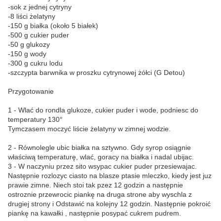
-sok z jednej cytryny
-8 liści żelatyny
-150 g białka (około 5 białek)
-500 g cukier puder
-50 g glukozy
-150 g wody
-300 g cukru lodu
-szczypta barwnika w proszku cytrynowej żółci (G Detou)
Przygotowanie
1 - Wlać do rondla glukoze, cukier puder i wode, podniesc do
temperatury 130°
Tymczasem moczyć liście żelatyny w zimnej wodzie.
2 - Równolegle ubic białka na sztywno. Gdy syrop osiągnie
właściwą temperaturę, wlać, goracy na białka i nadal ubijac.
3 - W naczyniu przez sito wsypac cukier puder przesiewajac.
Następnie rozlozyc ciasto na blasze ptasie mleczko, kiedy jest juz
prawie zimne. Niech stoi tak pzez 12 godzin a następnie
ostroznie przewrocic piankę na druga strone aby wyschla z
drugiej strony i Odstawić na kolejny 12 godzin. Następnie pokroić
piankę na kawałki , następnie posypać cukrem pudrem.