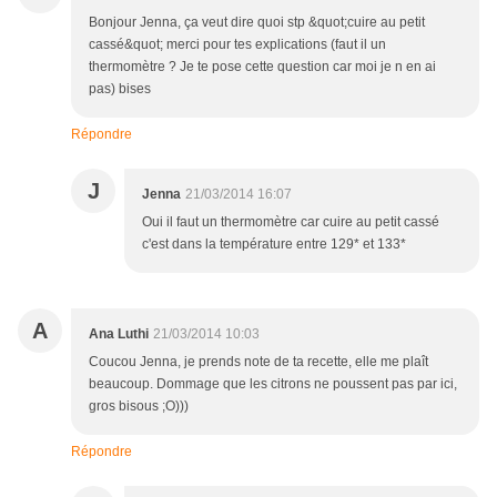
Bonjour Jenna, ça veut dire quoi stp &quot;cuire au petit
cassé&quot; merci pour tes explications (faut il un
thermomètre ? Je te pose cette question car moi je n en ai
pas) bises
Répondre
J
Jenna
21/03/2014 16:07
Oui il faut un thermomètre car cuire au petit cassé
c'est dans la température entre 129* et 133*
A
Ana Luthi
21/03/2014 10:03
Coucou Jenna, je prends note de ta recette, elle me plaît
beaucoup. Dommage que les citrons ne poussent pas par ici,
gros bisous ;O)))
Répondre