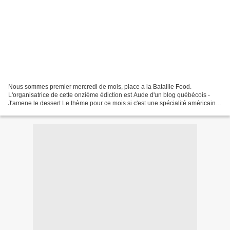
Nous sommes premier mercredi de mois, place a la Bataille Food.
L'organisatrice de cette onzième édiction est Aude d'un blog québécois -
J'amene le dessert Le thème pour ce mois si c'est une spécialité américaine
<<<<<<<<<<<<< S'Mores >>>>>>>>>>>> S'mores...