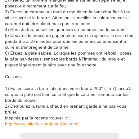
2) Prenez un moule à manquer allant sur le feu (type Téfal) et
posez-le directement sur le feu.
3) Faites un caramel au fond du moule en faisant chauffer à feu
vif le sucre et le beurre. Attention : surveillez la coloration car le
caramel doit être blond mais pas trop foncé.
4) Hors du feu, posez les quartiers de pommes sur le caramel.
5) Couvrez le moule de papier aluminium et replacez-le sur le feu
pendant 5 à 10 minutes pour que les pommes commencent à
cuire et s’imprègnent de caramel.
6) Etalez la pâte sablée. Lorsque les pommes ont refroidi, posez
la pâte par-dessus, rentrez les bords à l’intérieur du moule et
piquez légèrement la pâte avec une fourchette.
Cuisson
1) Faites cuire la tarte tatin dans votre four à 200° (Th.7) jusqu’à
ce que la pâte soit bien cuite et que le caramel remonte sur les
bords du moule.
2) Démoulez la tarte à chaud en prenant garde à ne pas vous
brûler.
Inspirée par la recette trouver ici:
http://www.ptitecuisinedepauline.com/