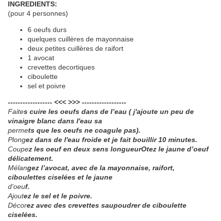
INGREDIENTS:
(pour 4 personnes)
6 oeufs durs
quelques cuillères de mayonnaise
deux petites cuillères de raifort
1 avocat
crevettes decortiques
ciboulette
sel et poivre
------------------ <<< >>> ------------------
Faite
s cuire les oeufs dans de l’eau ( j'ajoute un peu de
vinaigre blanc dans l'eau sa
perme
ts que les oeufs ne coagule pas).
Plong
ez dans de l'eau froide et je fait bouillir 10 minutes.
Coupe
z les oeuf en deux sens longueurOtez le jaune d’oeuf
délicatement.
Mélan
gez l’avocat, avec de la mayonnaise, raifort,
ciboulettes ciselées et le jaune
d'oeu
f.
Ajout
ez le sel et le poivre.
Décor
ez avec des crevettes saupoudrer de ciboulette
ciselées.