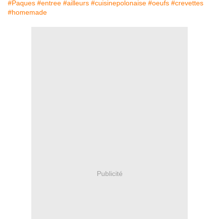
#Paques #entree #ailleurs #cuisinepolonaise #oeufs #crevettes
#homemade
Publicité