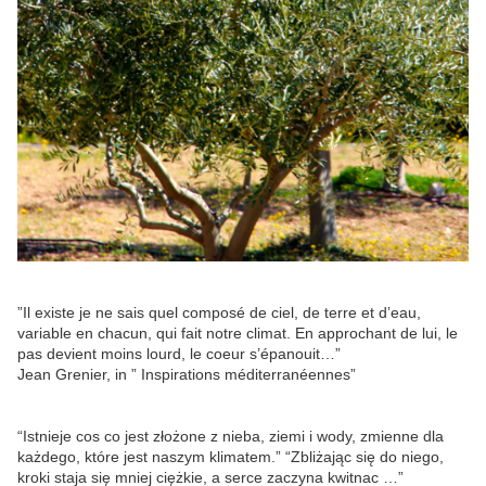
”Il existe je ne sais quel composé de ciel, de terre et d’eau,
variable en chacun, qui fait notre climat. En approchant de lui, le
pas devient moins lourd, le coeur s’épanouit…”
Jean Grenier, in ” Inspirations méditerranéennes”
“Istnieje cos co jest złożone z nieba, ziemi i wody, zmienne dla
każdego, które jest naszym klimatem.” “Zbliżając się do niego,
kroki staja się mniej ciężkie, a serce zaczyna kwitnac …”