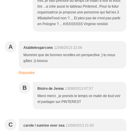
mot..je vais prendre du temps ce matin a voir et vous
lire ...a crée aussi le tableau Pinterest...Pour la futur
organisatrice je propose une personne qui fait les 3
#BatailleFood non ?.... Et pkoi pas de n'est pas partir
en Pologne ?.....KISSSSSSS Virginie niniiiiiii
A
Atablelesgarcons
12/08/2013 22:06
Mummm que de bonnes recettes en perspective ;) tu nous
gâtes :)) bisous
Répondre
B
Bistro de Jenna
13/08/2013 07:57
Merci merci , je prends le temps ce matin de tout voir
et partager sur PINTEREST
C
carole / sunrise over sea
12/08/2013 21:00