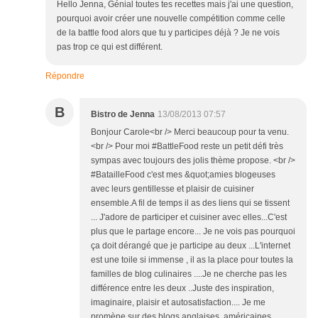
Hello Jenna, Génial toutes tes recettes mais j'ai une question,
pourquoi avoir créer une nouvelle compétition comme celle
de la battle food alors que tu y participes déjà ? Je ne vois
pas trop ce qui est différent.
Répondre
B
Bistro de Jenna
13/08/2013 07:57
Bonjour Carole<br /> Merci beaucoup pour ta venu.
<br /> Pour moi #BattleFood reste un petit défi très
sympas avec toujours des jolis thème propose. <br />
#BatailleFood c'est mes &quot;amies blogeuses
avec leurs gentillesse et plaisir de cuisiner
ensemble.A fil de temps il as des liens qui se tissent
... J'adore de participer et cuisiner avec elles...C'est
plus que le partage encore... Je ne vois pas pourquoi
ça doit dérangé que je participe au deux ...L'internet
est une toile si immense , il as la place pour toutes la
familles de blog culinaires ....Je ne cherche pas les
différence entre les deux ..Juste des inspiration,
imaginaire, plaisir et autosatisfaction.... Je me
promène sur des blogs anglaises, américaines,