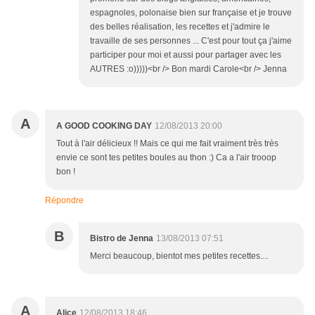
espagnoles, polonaise bien sur française et je trouve
des belles réalisation, les recettes et j'admire le
travaille de ses personnes ... C'est pour tout ça j'aime
participer pour moi et aussi pour partager avec les
AUTRES :o)))))<br /> Bon mardi Carole<br /> Jenna
A
A GOOD COOKING DAY
12/08/2013 20:00
Tout à l'air délicieux !! Mais ce qui me fait vraiment très très
envie ce sont tes petites boules au thon :) Ca a l'air trooop
bon !
Répondre
B
Bistro de Jenna
13/08/2013 07:51
Merci beaucoup, bientot mes petites recettes....
A
Alice
12/08/2013 18:46