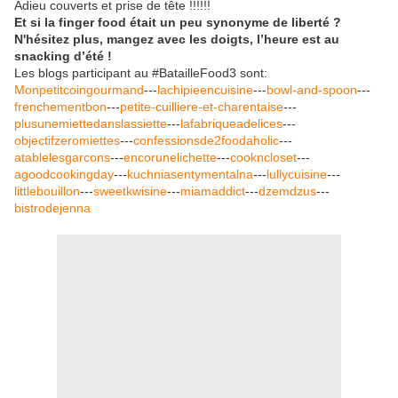
Adieu couverts et prise de tête !!!!!!
Et si la finger food était un peu synonyme de liberté ?
N'hésitez plus, mangez avec les doigts, l’heure est au
snacking d’été !
Les blogs participant au #BatailleFood3 sont:
Monpetitcoingourmand
---
lachipieencuisine
---
bowl-and-spoon
---
frenchementbon
---
petite-cuilliere-et-charentaise
---
plusunemiettedanslassiette
---
lafabriqueadelices
---
objectifzeromiettes
---
confessionsde2foodaholic
---
atablelesgarcons
---
encorunelichette
---
cookncloset
---
agoodcookingday
---
kuchniasentymentalna
---
lullycuisine
---
littlebouillon
---
sweetkwisine
---
miamaddict
---
dzemdzus
---
bistrodejenna