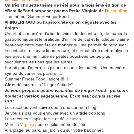
Un très chouette thème de l'été pour la troisième édition de
#BatailleFood proposer par ma Petite Virginie de
l
ittlebouillon
.
The thème "Summer Finger Food"
#FINGERFOOD ou l'apéro d'été qu'on déguste avec les
doigts.
Un art et la manière d’allier le chic et le décontracté, de marier la
gastronomique et le pratique, d'unir le délicat et le ludique. J'aime
beaucoup cette manière de manger qui me permet de retrouver
le contact direct avec la nourriture, et surtout, d'en mettre plein la
vue avec une multitude de petites bouchées toutes plus
succulentes les unes que les autres.
Parfait pour l'apéro, les piques-niques, les buffets. Une manière
sympa de varier les plaisirs .....
Summer Finger Food j'adore !!!!!!
Alors
découvrez la "Finger Attitude"
Je vous propose quatre variantes de Finger Food - poisson,
poulet et version végétarienne. Et un petit bonus
sucrée
!!!!!!
Les recettes vont suivre une à une sur mon blog.
Je voulais pas vous ennuyer avec un article trop long.
Les recettes simple, facile et délicieuses.
Merci à
Virginie
pour ce jolie thème de l'été.
A la plage, au parc, au jardin ou sur votre balconnet.