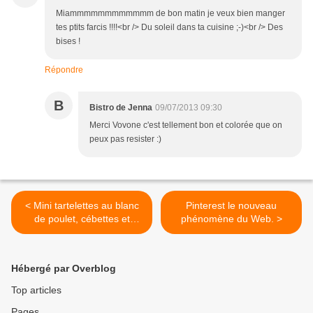
Miammmmmmmmmmmm de bon matin je veux bien manger
tes ptits farcis !!!!<br /> Du soleil dans ta cuisine ;-)<br /> Des
bises !
Répondre
B
Bistro de Jenna
09/07/2013 09:30
Merci Vovone c'est tellement bon et colorée que on
peux pas resister :)
< Mini tartelettes au blanc
Pinterest le nouveau
de poulet, cébettes et
phénomène du Web. >
tomates
Hébergé par Overblog
Top articles
Pages