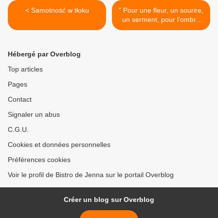
< Samotność w tłoku
” Pour une fleur, un sourire,
un serment, pour l’ombre
d’un regard… “ Jacques
Brel >
Hébergé par Overblog
Top articles
Pages
Contact
Signaler un abus
C.G.U.
Cookies et données personnelles
Préférences cookies
Voir le profil de Bistro de Jenna sur le portail Overblog
Créer un blog sur Overblog