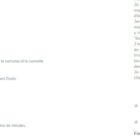
Je 
soy
d'é
Jen
man
y r
"bi
J’e
au 
m’e
tes
le curcuma et la cannelle.
des
Je 
ché
ns l'huile.
aine de minutes.
Fi