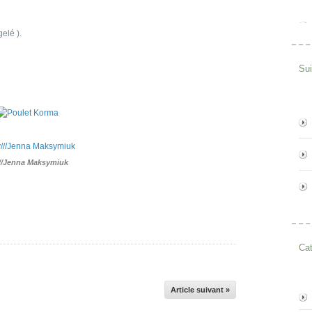
elé ).
Su
//Jenna Maksymiuk
Cat
Article suivant »