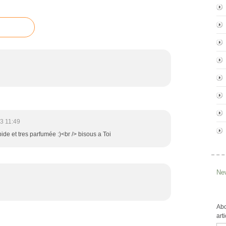
3 11:49
pide et tres parfumée :)<br /> bisous a Toi
New
Abo
art