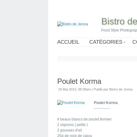
Bistro d
Food Style Photogra
ACCUEIL
CATÉGORIES
C
Poulet Korma
18 Mai 2013, 08:38am
|
Publié par Bistro de Jenna
Poulet Korma
-------------
4 beaux blancs de poulet fermier
2 oignons ( petits )
2 gousses d'ail
25g de noix de cajou