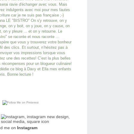
serai ravie d'échanger avec vous. Mais
ez indulgents avec moi pour mes fautes
criture car je ne suis pas française ;-)
na LE "BISTRO" On s'y retrouve, on y
ge, on y boit, on y joue, on y cause, on
it, on y pleure ... et on y retourne. Le
stro" se raconte et nous raconte ...
spère que vous y trouverez votre bonheur
fil des clics. Et surtout, n’hésitez pas à
nvoyer vos impressions lorsque vous
tez une des recettes! C’est la plus belles
 récompenses pour un blogueur culinaire!
dédie ce blog à Davy et Ella mes enfants
ris. Bonne lecture !
nd me on
Instagram