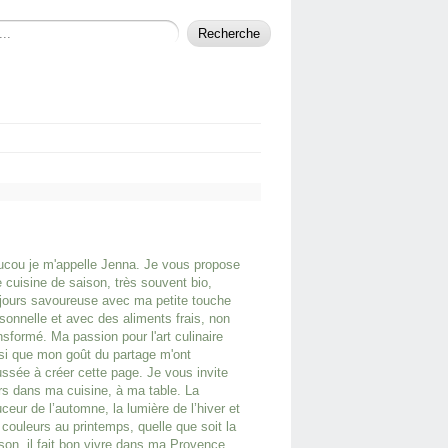
cou je m'appelle Jenna. Je vous propose
 cuisine de saison, très souvent bio,
jours savoureuse avec ma petite touche
sonnelle et avec des aliments frais, non
nsformé. Ma passion pour l'art culinaire
si que mon goût du partage m'ont
ssée à créer cette page. Je vous invite
rs dans ma cuisine, à ma table. La
ceur de l’automne, la lumière de l’hiver et
 couleurs au printemps, quelle que soit la
son, il fait bon vivre dans ma Provence.