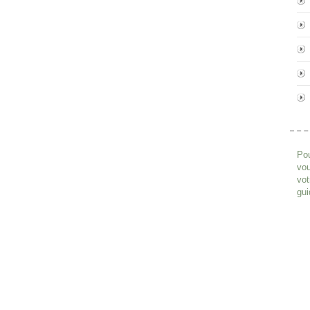
Pou
vou
vot
gui