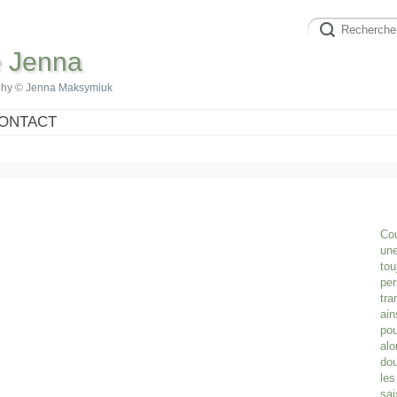
e Jenna
phy © Jenna Maksymiuk
ONTACT
Cou
une
tou
per
tra
ain
pou
alo
dou
les
sai