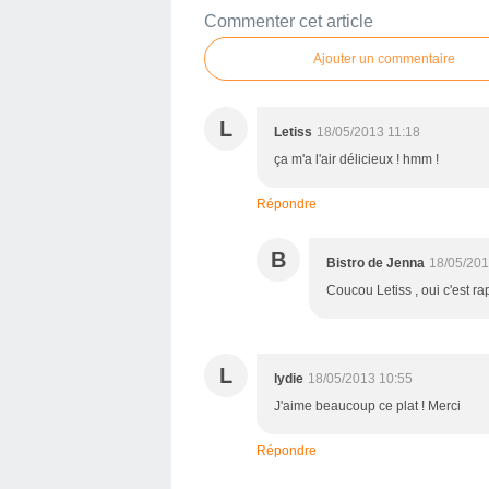
Commenter cet article
Ajouter un commentaire
L
Letiss
18/05/2013 11:18
ça m'a l'air délicieux ! hmm !
Répondre
B
Bistro de Jenna
18/05/201
Coucou Letiss , oui c'est ra
L
lydie
18/05/2013 10:55
J'aime beaucoup ce plat ! Merci
Répondre