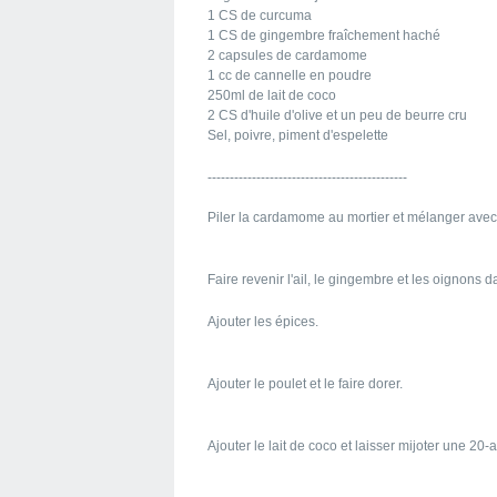
1 CS de curcuma
1 CS de gingembre fraîchement haché
2 capsules de cardamome
1 cc de cannelle en poudre
250ml de lait de coco
2 CS d'huile d'olive et un peu de beurre cru
Sel, poivre, piment d'espelette
---------------------------------------------
Piler la cardamome au mortier et mélanger avec 
Faire revenir l'ail, le gingembre et les oignons da
Ajouter les épices.
Ajouter le poulet et le faire dorer.
Ajouter le lait de coco et laisser mijoter une 20-