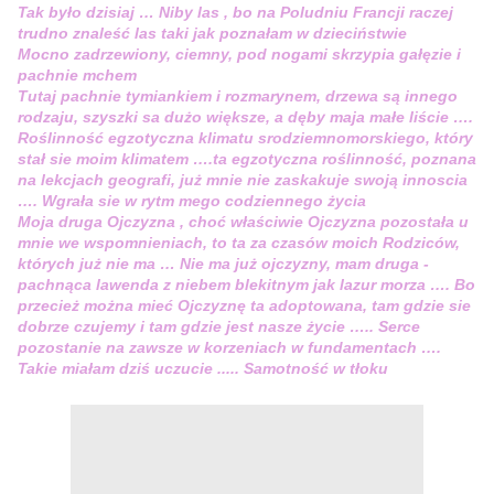
Tak było dzisiaj … Niby las , bo na Poludniu Francji raczej
trudno znaleść las taki jak poznałam w dzieciństwie
Mocno zadrzewiony, ciemny, pod nogami skrzypia gałęzie i
pachnie mchem
Tutaj pachnie tymiankiem i rozmarynem, drzewa są innego
rodzaju, szyszki sa dużo większe, a dęby maja małe liście ….
Roślinność egzotyczna klimatu srodziemnomorskiego, który
stał sie moim klimatem ….ta egzotyczna roślinność, poznana
na lekcjach geografi, już mnie nie zaskakuje swoją innoscia
…. Wgrała sie w rytm mego codziennego życia
Moja druga Ojczyzna , choć właściwie Ojczyzna pozostała u
mnie we wspomnieniach, to ta za czasów moich Rodziców,
których już nie ma … Nie ma już ojczyzny, mam druga -
pachnąca lawenda z niebem blekitnym jak lazur morza …. Bo
przecież można mieć Ojczyznę ta adoptowana, tam gdzie sie
dobrze czujemy i tam gdzie jest nasze życie ….. Serce
pozostanie na zawsze w korzeniach w fundamentach ….
Takie miałam dziś uczucie ..... Samotność w tłoku