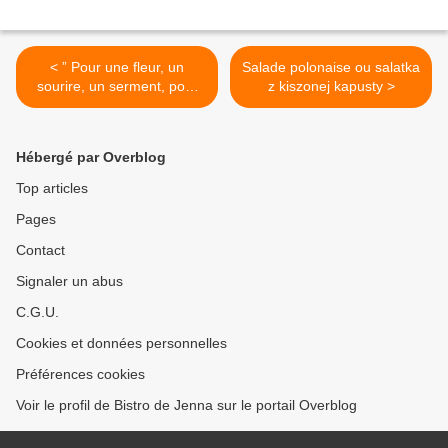
< ” Pour une fleur, un
Salade polonaise ou salatka
sourire, un serment, pour
z kiszonej kapusty >
l’ombre d’un regard… “
Jacques Brel
Hébergé par Overblog
Top articles
Pages
Contact
Signaler un abus
C.G.U.
Cookies et données personnelles
Préférences cookies
Voir le profil de Bistro de Jenna sur le portail Overblog