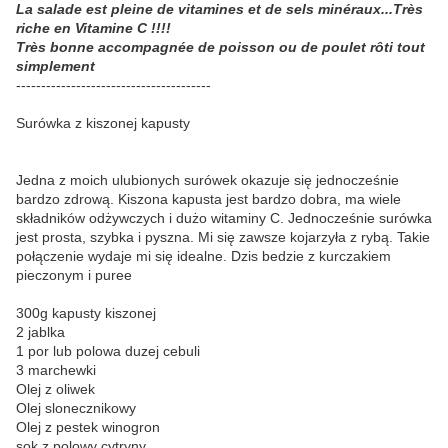
La salade est plei
ne
de vitamines et de sels minéraux...Très
riche en Vitamine C !!!!
Très bonne accompagnée
de
poisson ou
de
poulet r
ô
ti tout
simplement
---------------------------------------
Surówka z kiszonej kapusty
Jedna z moich ulubionych surówek okazuje się jednocześnie
bardzo zdrową. Kiszona kapusta jest bardzo dobra, ma wiele
składników odżywczych i dużo witaminy C. Jednocześnie surówka
jest prosta, szybka i pyszna. Mi się zawsze kojarzyła z rybą. Takie
połączenie wydaje mi się idealne. Dzis bedzie z kurczakiem
pieczonym i puree
300g kapusty kiszonej
2 jablka
1 por lub polowa duzej cebuli
3 marchewki
Olej z oliwek
Olej slonecznikowy
Olej z pestek winogron
sok z polowy cytryny