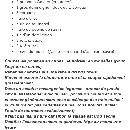
2 pommes Golden (ou autres)
1 gros demi oignon doux ou 1 poireau
3 carottes
huile d'olive
huile de tournesol
huile de pepins de raisin
jus d’un demi citron
3
c. à s.
sucre
2
c. à s.
sel
poivre du moulin (j'aime bien quand c'est bien poivr
é
)
Coup
er
les pommes en cubes , le poireau en rondelles (
pour
l'oignon en cubes)
Râper les carottes sur une râp
e à
grand
s
trous
Rince
r
et essor
er
la choucroute cru
e
et
la
coup
er
rapidement
grossièrement
Dans un saladier mélanger les légumes , arros
er
de jus de
citron, assaisonn
er
avec du sel , poivre du moulin et sucre
et arroser généreusement avec
le
mélange d
es
trois huile
s
(
si vous
n’a
vez pas certain
es
huiles
, vous pouv
ez
utilise
r
l’
huile de tournesol exclusivement)
Il faut pas mal d'huile car
sinon
la salade est trop sèche
Rectif
ier
l’a
ssaisonnement et gard
er
au frigo au moins une
heure