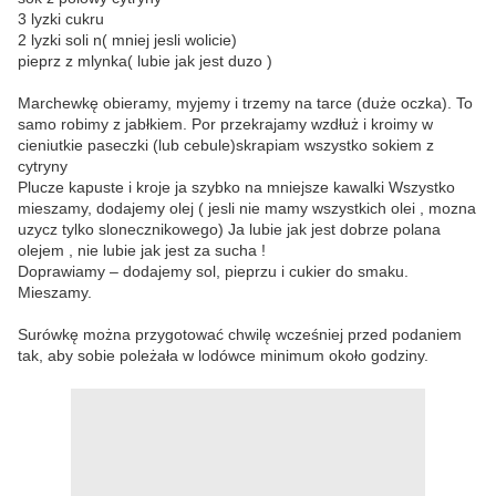
3 lyzki cukru
2 lyzki soli n( mniej jesli wolicie)
pieprz z mlynka( lubie jak jest duzo )
Marchewkę obieramy, myjemy i trzemy na tarce (duże oczka). To
samo robimy z jabłkiem. Por przekrajamy wzdłuż i kroimy w
cieniutkie paseczki (lub cebule)skrapiam wszystko sokiem z
cytryny
Plucze kapuste i kroje ja szybko na mniejsze kawalki Wszystko
mieszamy, dodajemy olej ( jesli nie mamy wszystkich olei , mozna
uzycz tylko slonecznikowego) Ja lubie jak jest dobrze polana
olejem , nie lubie jak jest za sucha !
Doprawiamy – dodajemy sol, pieprzu i cukier do smaku.
Mieszamy.
Surówkę można przygotować chwilę wcześniej przed podaniem
tak, aby sobie poleżała w lodówce minimum około godziny.