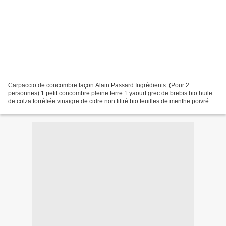
Carpaccio de concombre façon Alain Passard Ingrédients: (Pour 2
personnes) 1 petit concombre pleine terre 1 yaourt grec de brebis bio huile
de colza torréfiée vinaigre de cidre non filtré bio feuilles de menthe poivrée
quelques fleurs comestibles de Tulbaghia...