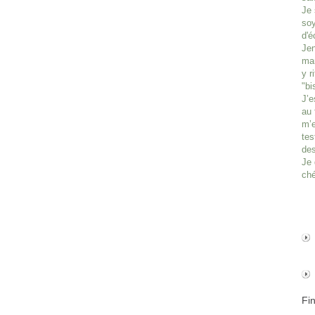
Je 
soy
d'é
Jen
man
y r
"bi
J’e
au 
m’e
tes
des
Je 
ché
Fi