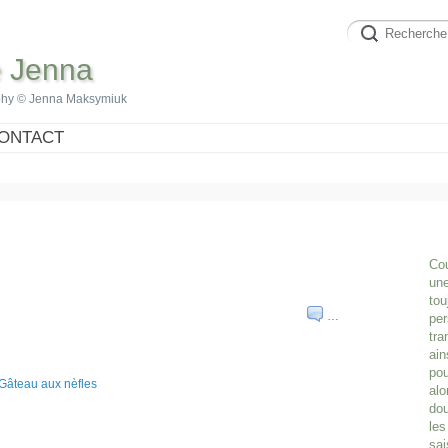
e Jenna
phy © Jenna Maksymiuk
ONTACT
Cou
une
tou
…
per
tra
ain
pou
alo
dou
les
sai