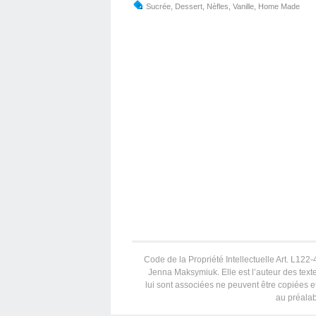
Sucrée
,
Dessert
,
Nèfles
,
Vanille
,
Home Made
Code de la Propriété Intellectuelle Art. L122-4
Jenna Maksymiuk. Elle est l’auteur des texte
lui sont associées ne peuvent être copiées et
au préalab