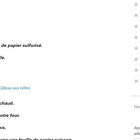
 de papier sulfurisé.
le.
 chaud.
New
otre four.
is.
Abo
art
avec une feuille de papier cuisson.