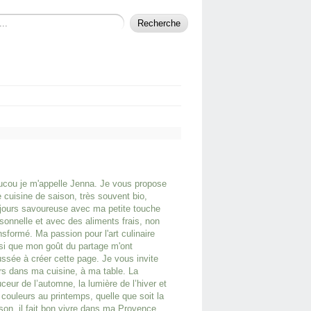
cou je m'appelle Jenna. Je vous propose
 cuisine de saison, très souvent bio,
jours savoureuse avec ma petite touche
sonnelle et avec des aliments frais, non
nsformé. Ma passion pour l'art culinaire
si que mon goût du partage m'ont
ssée à créer cette page. Je vous invite
rs dans ma cuisine, à ma table. La
ceur de l’automne, la lumière de l’hiver et
 couleurs au printemps, quelle que soit la
son, il fait bon vivre dans ma Provence.