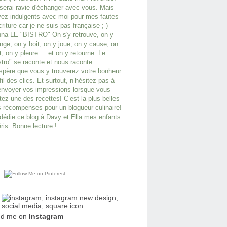
serai ravie d'échanger avec vous. Mais
ez indulgents avec moi pour mes fautes
criture car je ne suis pas française ;-)
na LE "BISTRO" On s'y retrouve, on y
ge, on y boit, on y joue, on y cause, on
it, on y pleure ... et on y retourne. Le
stro" se raconte et nous raconte ...
spère que vous y trouverez votre bonheur
fil des clics. Et surtout, n’hésitez pas à
nvoyer vos impressions lorsque vous
tez une des recettes! C’est la plus belles
 récompenses pour un blogueur culinaire!
dédie ce blog à Davy et Ella mes enfants
ris. Bonne lecture !
nd me on
Instagram