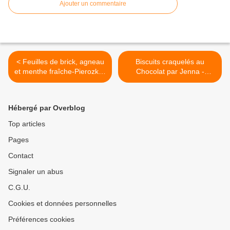
Ajouter un commentaire
< Feuilles de brick, agneau
Biscuits craquelés au
et menthe fraîche-Pierozki z
Chocolat par Jenna -
jagniecia, ciecierzycy i
Popekane ciasteczka >
swiezej miety
Hébergé par Overblog
Top articles
Pages
Contact
Signaler un abus
C.G.U.
Cookies et données personnelles
Préférences cookies