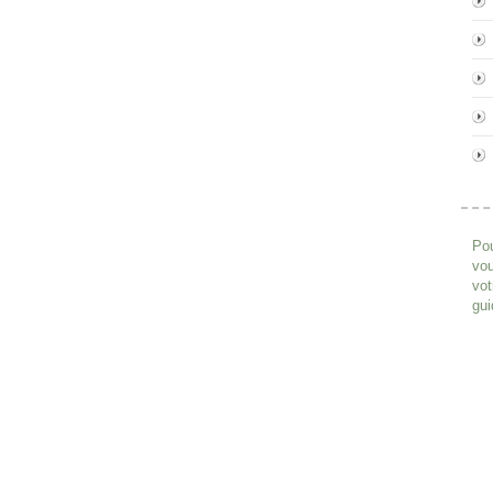
Pou
vou
vot
gui