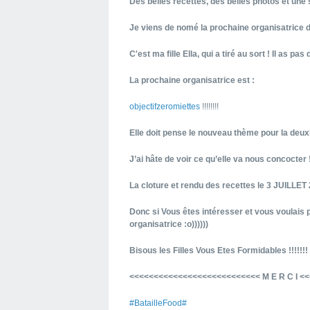
Des belles recettes, des belles photos et une
Je viens de nomé la prochaine organisatrice d
C'est ma fille Ella, qui a tiré au sort ! Il as pas
La prochaine organisatrice est :
objectifzeromiettes
!!!!!!!!
Elle doit pense le nouveau thème pour la deux
J’ai hâte de voir ce qu’elle va nous concocter 
La cloture et rendu des recettes le 3 JUILLET 2
Donc si Vous êtes intéresser et vous voulais pa
organisatrice :o))))))
Bisous les Filles Vous Etes Formidables !!!!!!!
<<<<<<<<<<<<<<<<<<<<<<<<<<< M E R C I 
#BatailleFood#