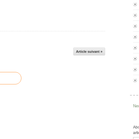
Article suivant »
New
Abo
art