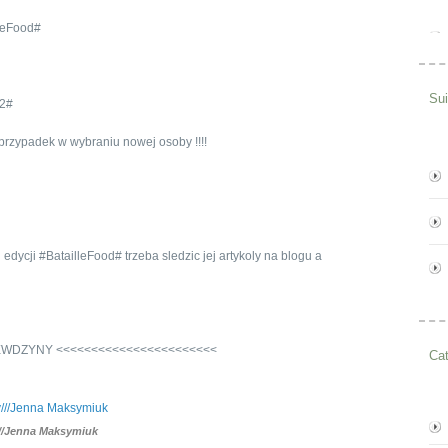
lleFood#
Su
d2#
o przypadek w wybraniu nowej osoby !!!!
 edycji #BatailleFood# trzeba sledzic jej artykoly na blogu a
EWDZYNY <<<<<<<<<<<<<<<<<<<<<<<
Cat
//Jenna Maksymiuk