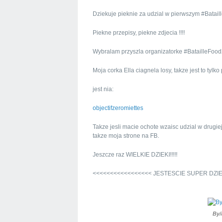
Dziekuje pieknie za udzial w pierwszym #Batai
Piekne przepisy, piekne zdjecia !!!!
Wybralam przyszla organizatorke #BatailleFoo
Moja corka Ella ciagnela losy, takze jest to tylk
jest nia:
objectifzeromiettes
Takze jesli macie ochote wzaisc udzial w drugiej
takze moja strone na FB.
Jeszcze raz WIELKIE DZIEKI!!!!!
<<<<<<<<<<<<<<<<< JESTESCIE SUPER DZI
By/