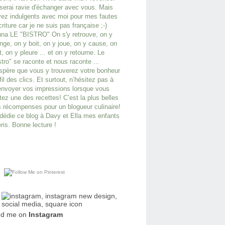
serai ravie d'échanger avec vous. Mais
ez indulgents avec moi pour mes fautes
criture car je ne suis pas française ;-)
na LE "BISTRO" On s'y retrouve, on y
ge, on y boit, on y joue, on y cause, on
it, on y pleure ... et on y retourne. Le
stro" se raconte et nous raconte ...
spère que vous y trouverez votre bonheur
fil des clics. Et surtout, n’hésitez pas à
nvoyer vos impressions lorsque vous
tez une des recettes! C’est la plus belles
 récompenses pour un blogueur culinaire!
dédie ce blog à Davy et Ella mes enfants
ris. Bonne lecture !
nd me on
Instagram