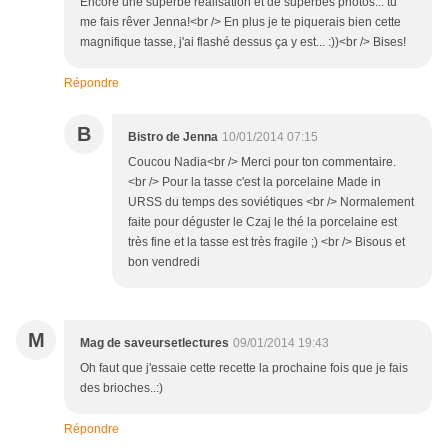
Encore une superbe réalisation et de superbes photos... tu
me fais rêver Jenna!<br /> En plus je te piquerais bien cette
magnifique tasse, j'ai flashé dessus ça y est... :))<br /> Bises!
Répondre
B
Bistro de Jenna
10/01/2014 07:15
Coucou Nadia<br /> Merci pour ton commentaire.
<br /> Pour la tasse c'est la porcelaine Made in
URSS du temps des soviétiques <br /> Normalement
faite pour déguster le Czaj le thé la porcelaine est
très fine et la tasse est très fragile ;) <br /> Bisous et
bon vendredi
M
Mag de saveursetlectures
09/01/2014 19:43
Oh faut que j'essaie cette recette la prochaine fois que je fais
des brioches..:)
Répondre