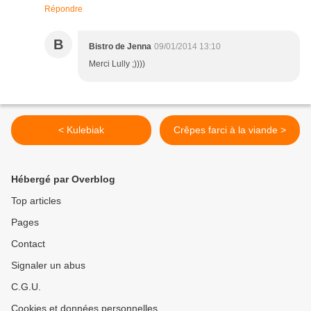
Répondre
B
Bistro de Jenna
09/01/2014 13:10
Merci Lully ;))))
< Kulebiak
Crêpes farci à la viande >
Hébergé par Overblog
Top articles
Pages
Contact
Signaler un abus
C.G.U.
Cookies et données personnelles