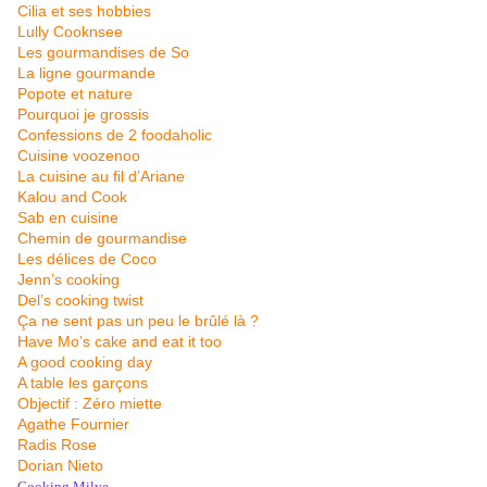
Cilia et ses hobbies
Lully Cooknsee
Les gourmandises de So
La ligne gourmande
Popote et nature
Pourquoi je grossis
Confessions de 2 foodaholic
Cuisine voozenoo
La cuisine au fil d’Ariane
Kalou and Cook
Sab en cuisine
Chemin de gourmandise
Les délices de Coco
Jenn’s cooking
Del’s cooking twist
Ça ne sent pas un peu le brûlé là ?
Have Mo’s cake and eat it too
A good cooking day
A table les garçons
Objectif : Zéro miette
Agathe Fournier
Radis Rose
Dorian Nieto
Cooking Milye