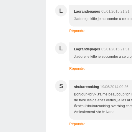
L
Lagrandepages
05/01/2015 21:31
J'adore je kiffe je succombe à ce croqu
Répondre
L
Lagrandepages
05/01/2015 21:31
J'adore je kiffe je succombe à ce croqu
Répondre
S
shukarcooking
19/06/2014 09:26
Bonjour,<br /> J'aime beaucoup ton b
de faire les galettes vertes, je les ai
là:http://shukarcooking.overblog.co
Amicalement.<br /> Ivana
Répondre