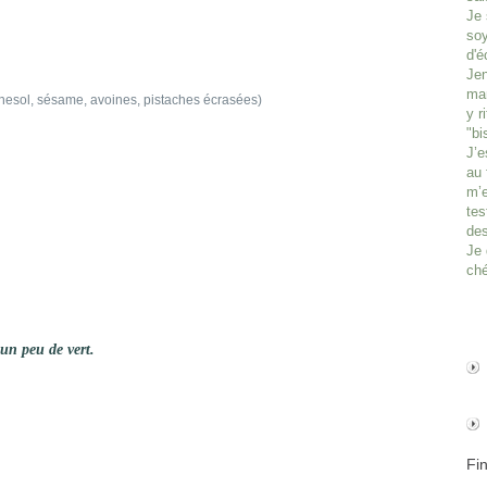
Je 
soy
d'é
Jen
man
rnesol, sésame, avoines, pistaches écrasées)
y r
"bi
J’e
au 
m’e
tes
des
Je 
ché
 un peu de vert.
Fi