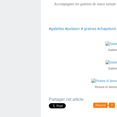
Accompagnez les galettes de sauce tartare 
#galettes #poisson # graines #chapelure
Galett
Galett
Picture /// Jenn
Partager cet article
Repost
0