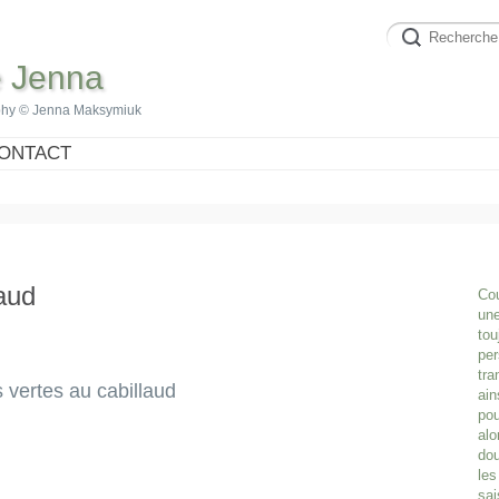
e Jenna
phy © Jenna Maksymiuk
ONTACT
laud
Cou
une
tou
per
tra
 vertes au cabillaud
ain
pou
alo
dou
les
sai