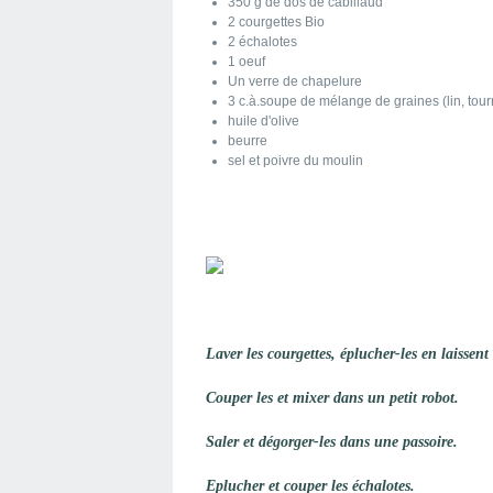
350 g de dos de cabillaud
2 courgettes Bio
2 échalotes
1 oeuf
Un verre de chapelure
3 c.à.soupe de mélange de graines (lin, tou
huile d'olive
beurre
sel et poivre du moulin
Laver les courgettes, éplucher-les en laissent
Couper les et mixer dans un petit robot.
Saler et dégorger-les dans une passoire.
Eplucher et couper les échalotes.