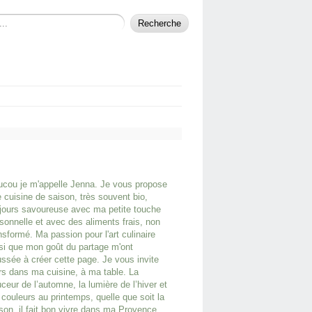
cou je m'appelle Jenna. Je vous propose
 cuisine de saison, très souvent bio,
jours savoureuse avec ma petite touche
sonnelle et avec des aliments frais, non
nsformé. Ma passion pour l'art culinaire
si que mon goût du partage m'ont
ssée à créer cette page. Je vous invite
rs dans ma cuisine, à ma table. La
ceur de l’automne, la lumière de l’hiver et
 couleurs au printemps, quelle que soit la
son, il fait bon vivre dans ma Provence.