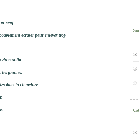
t un
oeuf.
Su
obablement ecraser pour enlever trop
re du moulin.
 les graines.
les dans la chapelure.
r.
e.
Cat