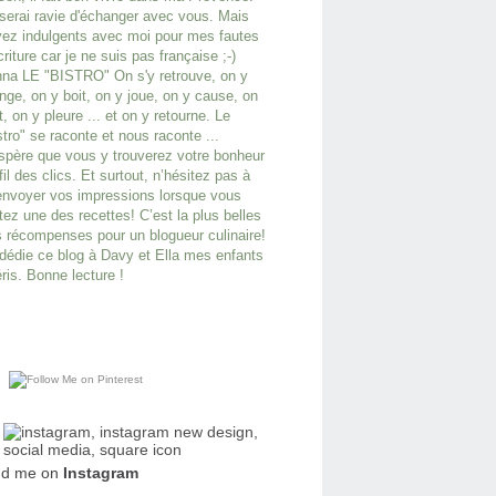
serai ravie d'échanger avec vous. Mais
ez indulgents avec moi pour mes fautes
criture car je ne suis pas française ;-)
na LE "BISTRO" On s'y retrouve, on y
ge, on y boit, on y joue, on y cause, on
it, on y pleure ... et on y retourne. Le
stro" se raconte et nous raconte ...
spère que vous y trouverez votre bonheur
fil des clics. Et surtout, n’hésitez pas à
nvoyer vos impressions lorsque vous
tez une des recettes! C’est la plus belles
 récompenses pour un blogueur culinaire!
dédie ce blog à Davy et Ella mes enfants
ris. Bonne lecture !
nd me on
Instagram