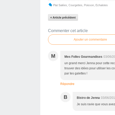
Plat Salées
,
Courgettes
,
Poisson
,
Echalotes
« Article précédent
Commenter cet article
Ajouter un commentaire
M
Mes Folles Gourmandises
03/06/2
un grand merci Jenna pour cette recet
trouver des idées pour utiliser les c
par tes galettes !
Répondre
B
Bistro de Jenna
03/06/201
Je suis ravie que vous avez