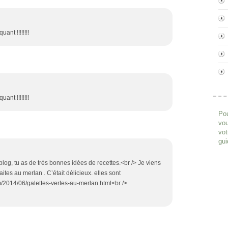
ant !!!!!!!!
ant !!!!!!!!
Pou
vou
vot
gui
log, tu as de très bonnes idées de recettes.<br /> Je viens
 faites au merlan . C’était délicieux. elles sont
m/2014/06/galettes-vertes-au-merlan.html<br />