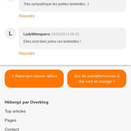
Très sympathique tes petites tartelettes..:)
Répondre
L
LadyMilonguera
10/04/2014 08:25
Elles sont bien jolies ces tartelettes !
Répondre
< Asperges sauce raifort
Jus de pamplemousse &
thé vert et orange >
Hébergé par Overblog
Top articles
Pages
Contact