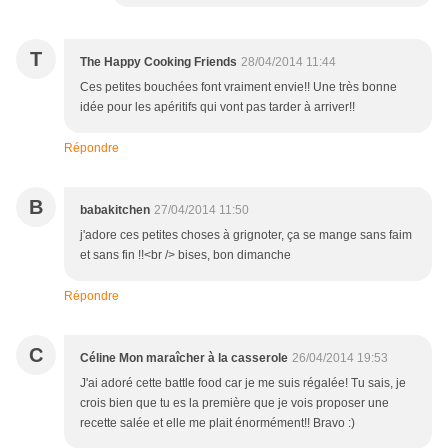
T
The Happy Cooking Friends
28/04/2014 11:44
Ces petites bouchées font vraiment envie!! Une très bonne
idée pour les apéritifs qui vont pas tarder à arriver!!
Répondre
B
babakitchen
27/04/2014 11:50
j'adore ces petites choses à grignoter, ça se mange sans faim
et sans fin !!<br /> bises, bon dimanche
Répondre
C
Céline Mon maraîcher à la casserole
26/04/2014 19:53
J'ai adoré cette battle food car je me suis régalée! Tu sais, je
crois bien que tu es la première que je vois proposer une
recette salée et elle me plait énormément!! Bravo :)