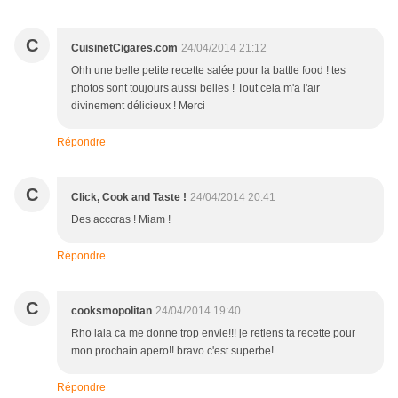
C
CuisinetCigares.com
24/04/2014 21:12
Ohh une belle petite recette salée pour la battle food ! tes
photos sont toujours aussi belles ! Tout cela m'a l'air
divinement délicieux ! Merci
Répondre
C
Click, Cook and Taste !
24/04/2014 20:41
Des acccras ! Miam !
Répondre
C
cooksmopolitan
24/04/2014 19:40
Rho lala ca me donne trop envie!!! je retiens ta recette pour
mon prochain apero!! bravo c'est superbe!
Répondre