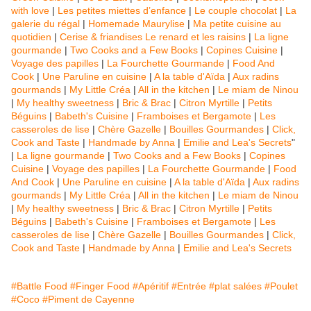
with love
|
Les petites miettes d’enfance
|
Le couple chocolat
|
La
galerie du régal
|
Homemade Maurylise
|
Ma petite cuisine au
quotidien
|
Cerise & friandises
Le renard et les raisins
|
La ligne
gourmande
|
Two Cooks and a Few Books
|
Copines Cuisine
|
Voyage des papilles
|
La Fourchette Gourmande
|
Food And
Cook
|
Une Paruline en cuisine
|
A la table d'Aïda
|
Aux radins
gourmands
|
My Little Créa
|
All in the kitchen
|
Le miam de Ninou
|
My healthy sweetness
|
Bric & Brac
|
Citron Myrtille
|
Petits
Béguins
|
Babeth's Cuisine
|
Framboises et Bergamote
|
Les
casseroles de lise
|
Chère Gazelle
|
Bouilles Gourmandes
|
Click,
Cook and Taste
|
Handmade by Anna
|
Emilie and Lea's Secrets
"
|
La ligne gourmande
|
Two Cooks and a Few Books
|
Copines
Cuisine
|
Voyage des papilles
|
La Fourchette Gourmande
|
Food
And Cook
|
Une Paruline en cuisine
|
A la table d'Aïda
|
Aux radins
gourmands
|
My Little Créa
|
All in the kitchen
|
Le miam de Ninou
|
My healthy sweetness
|
Bric & Brac
|
Citron Myrtille
|
Petits
Béguins
|
Babeth's Cuisine
|
Framboises et Bergamote
|
Les
casseroles de lise
|
Chère Gazelle
|
Bouilles Gourmandes
|
Click,
Cook and Taste
|
Handmade by Anna
|
Emilie and Lea's Secrets
#Battle Food
#Finger Food
#Apéritif
#Entrée
#plat salées
#Poulet
#Coco
#Piment de Cayenne