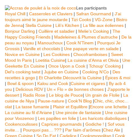
Les participants
Royal Chill
|
Casseroles et Claviers
|
Safran Gourmand
|
J’ai
toujours aimé le jaune moutarde
|
Tizi Cooks
|
VG-Zone
|
Bistro
de Jenna
|
Stella Cuisine
|
Lili’s Kitchen
|
La fille aux éoliennes
|
Bonjour Darling
|
Cuillère et saladier
|
Melie’s Cooking
|
The
Happy Cooking Friends
|
Madeleines & Plumes d’autruche
|
De la
peau au noyau
|
Manouchoux
|
Cook N’Tinem
|
Pourquoi Je
Grossis
|
Vanille et chocolats
|
Une papaye verte en salade
|
Novice en Cuisine
|
Les Cookines
|
Chocoframboises
|
Sweet
Mood In Paris
|
Loetitia Cuisine
|
La cuisine d’Anna et Olivia
|
Une
Geekette En Cuisine
|
Once Upon a Cook
|
Tchoup’ Cooking
|
Del’s cooking twist
|
Jujube en Cuisine
|
Cooking N’Co
|
Des
recettes à gogo
|
Et Charlotte Découvrit la Cuisine
|
Épices & moi
|
Bowl & spoon
|
Kalou and Cook
|
Cuisine et cigares
|
By acb 4
you
|
Delicious RDV
|
Un « Flo » de bonnes choses
|
J’apporte le
dessert
|
Radis Rose
|
Le blog de Pouce
|
Un grain de Flolie
|
La
cuisine de Niya
|
Pause-nature
|
Cook’N Blog
|
Chic, chic, choc…
olat
|
La tasse fumante
|
Plaisir et Equilibre
|
Encore une lichette
|
La cuisine au fil d’Ariane
|
Une pincée de fantaisie
|
Une cuisine
pour Voozenoo
|
Les papilles en folie
|
Les haricots diaboliques
|
Cookencoulisses
|
Caprices gourmands
|
Godiche !
|
Sof vous
invite…
|
Pourquoi pas… ???
|
Par faim d’arômes
|
Chez Ale
|
Green Cuisine
|
So Do Eat
|
Cadelice
|
Cooksmopolitan
|
Cook