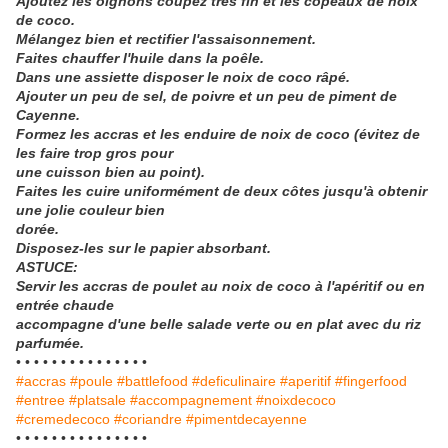
Ajoutez les oignons coupez très fin et les copeaux de noix
de coco.
Mélangez bien et rectifier l'assaisonnement.
Faites chauffer l'huile dans la poêle.
Dans une assiette disposer le noix de coco râpé.
Ajouter un peu de sel, de poivre et un peu de piment de
Cayenne.
Formez les accras et les enduire de noix de coco (évitez de
les faire trop gros pour
une
cuisson bien au point).
Faites les cuire uniformément de deux côtes jusqu'à obtenir
une jolie couleur bien
dorée.
Disposez-les sur le papier absorbant.
ASTUCE:
Servir les accras de poulet au noix de coco à l'apéritif ou en
entrée chaude
accompagne d'une belle salade verte ou en plat avec du riz
parfumée.
• • • • • • • • • • • • • • •
#accras #poule #battlefood #deficulinaire #aperitif #fingerfood
#entree #platsale #accompagnement #noixdecoco
#cremedecoco #coriandre #pimentdecayenne
• • • • • • • • • • • • • • •