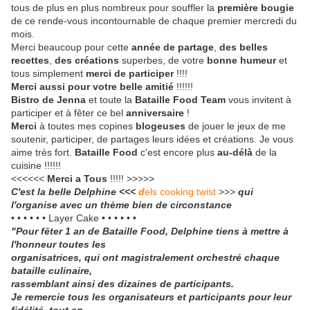
tous de plus en plus nombreux pour souffler la
première bougie
de ce rende-vous incontournable de chaque premier mercredi du
mois.
Merci beaucoup pour cette
année de partage
,
des belles
recettes
,
des créations
superbes, de votre
bonne humeur
et
tous simplement
merci de participer
!!!!
Merci aussi pour votre belle amitié
!!!!!!
Bistro de Jenna
et toute la
Bataille Food
Team
vous invitent à
participer et à fêter ce bel
anniversaire
!
Merci
à toutes mes copines
blogeuses
de jouer le jeux de me
soutenir, participer, de partages leurs idées et créations. Je vous
aime très fort.
Bataille Food
c'est encore plus
au-délà
de la
cuisine !!!!!!
<<<<<<
Merci a Tous
!!!!! >>>>>
C'est la belle Delphine <<<
d
els cooking twist
>>>
qui
l'organise avec un thème bien de circonstance
• • • • • • Layer Cake • • • • • •
"Pour fêter 1 an de Bataille Food, Delphine tiens à mettre à
l'honneur toutes les
organisatrices, qui ont magistralement orchestré chaque
bataille culinaire,
rassemblant ainsi des dizaines de participants.
Je remercie tous les organisateurs et participants pour leur