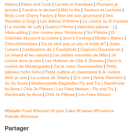
Nature
|
Kalou and Cook
|
Cerises et friandises
|
Pourquoi je
grossis
|
J'amène le dessert
|
Mèl l'a fée
|
Saveurs et Lectures
|
Birds Love Cherry Factory
|
Mon ptit coin gourmand
|
Des
Recettes à Gogo
|
Les délices d'Hélène
|
La cuisine au fil d'ariane
|
Le monde de Lully
|
Gastro'n'Home
|
Valentine pâtisse :-)
|
hibiscusblog
|
Une cuisine pour Voozenoo
|
Sol Pâtisse
|
Et
Charlotte découvrit la cuisine
|
Jenn's Cooking
|
Elodie's Bakery
|
Chocoframboises
|
Ca ne sent pas un peu le brûlé là?
|
Julea
Cuisine
|
Confessions de 2 Foodaholic
|
Caprices Gourmands
|
Le renard et les raisons
|
Les petites marmites de Mika
|
Je
cuisine donc je suis
|
Les Hobbies de Cilia & Shawna
|
Dans la
cuisine de Misstinguette
|
J'ai le coeur Gourmandise
|
Petits
gâteaux hoho hoho
|
Petite cuillère et charentaise
|
Je cuisine
donc je suis
|
La cuisine de Stéphy
|
Q-e-zine
|
Sylvia Maertens
|
So So Good
|
Mademoiselle Bagatelles
Fly and Try | Handmade
by Anna | Chût Je Pâtisse | Les Fées Maison -
Fly and Try
|
Handmade by Anna
|
Chût Je Pâtisse
|
Les Fées Maison
#Bataille Food
#Dessert
#Layer Cake
#Fraises
#Provence
#Vanille
#Génoise
Partager