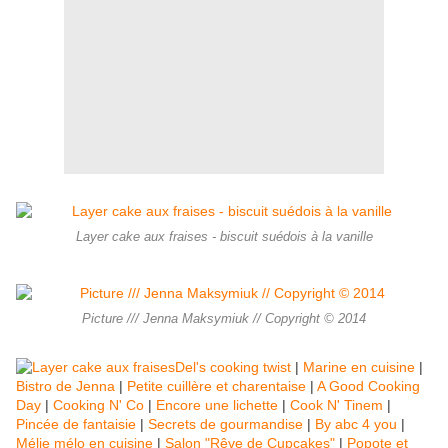
Layer cake aux fraises - biscuit suédois à la vanille
Picture /// Jenna Maksymiuk // Copyright © 2014
Del's cooking twist
|
Marine en cuisine
|
Bistro de Jenna
|
Petite cuillère et charentaise
|
A Good Cooking
Day
|
Cooking N' Co
|
Encore une lichette
|
Cook N' Tinem
|
Pincée de fantaisie
|
Secrets de gourmandise
|
By abc 4 you
|
Mélie mélo en cuisine
|
Salon "Rêve de Cupcakes"
|
Popote et