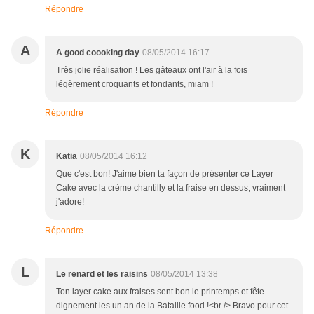
Répondre
A
A good coooking day
08/05/2014 16:17
Très jolie réalisation ! Les gâteaux ont l'air à la fois
légèrement croquants et fondants, miam !
Répondre
K
Katia
08/05/2014 16:12
Que c'est bon! J'aime bien ta façon de présenter ce Layer
Cake avec la crème chantilly et la fraise en dessus, vraiment
j'adore!
Répondre
L
Le renard et les raisins
08/05/2014 13:38
Ton layer cake aux fraises sent bon le printemps et fête
dignement les un an de la Bataille food !<br /> Bravo pour cet