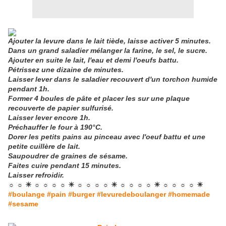
Ajout
er la levure dans le lait tiède, laisse activer 5 minutes.
Dans
un grand saladier mélanger la farine, le sel, le sucre.
Ajout
er en suite le lait, l'eau et demi l'oeufs battu.
Pétri
ssez une dizaine de minutes.
Laiss
er lever dans le saladier recouvert d'un torchon humide
pendant 1h.
Forme
r 4 boules de pâte et placer les sur une plaque
recouverte de papier sulfurisé.
Laiss
er lever encore 1h.
Préch
auffer le four à 190°C.
Dorer
les petits pains au pinceau avec l'oeuf battu et une
petite cuillère de lait.
Saupo
udrer de graines de sésame.
Faite
s cuire pendant 15 minutes.
Laiss
er refroidir.
☼ ☼ ☀ ☼ ☼ ☼ ☼ ☀ ☼ ☼ ☼ ☼ ☀ ☼ ☼ ☼ ☼ ☀ ☼ ☼ ☼ ☼ ☀
#boulange #pain #burger #levuredeboulanger #homemade
#sesame