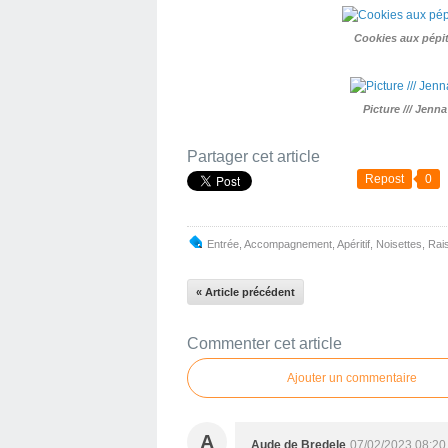
Cookies aux pépit
Picture /// Jenn
Partager cet article
Repost
0
Entrée
,
Accompagnement
,
Apéritif
,
Noisettes
,
Rais
« Article précédent
Commenter cet article
Ajouter un commentaire
A
Aude de Bredele
07/02/2023 08:20