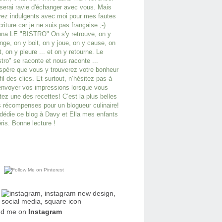
serai ravie d'échanger avec vous. Mais
ez indulgents avec moi pour mes fautes
criture car je ne suis pas française ;-)
na LE "BISTRO" On s'y retrouve, on y
ge, on y boit, on y joue, on y cause, on
it, on y pleure ... et on y retourne. Le
stro" se raconte et nous raconte ...
spère que vous y trouverez votre bonheur
fil des clics. Et surtout, n’hésitez pas à
nvoyer vos impressions lorsque vous
tez une des recettes! C’est la plus belles
 récompenses pour un blogueur culinaire!
dédie ce blog à Davy et Ella mes enfants
ris. Bonne lecture !
nd me on
Instagram