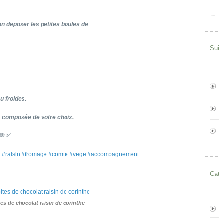
on déposer les petites boules de
Su
.
u froides.
de composée de votre choix.
༺༻
tes #raisin #fromage #comte #vege #accompagnement
Cat
es de chocolat raisin de corinthe