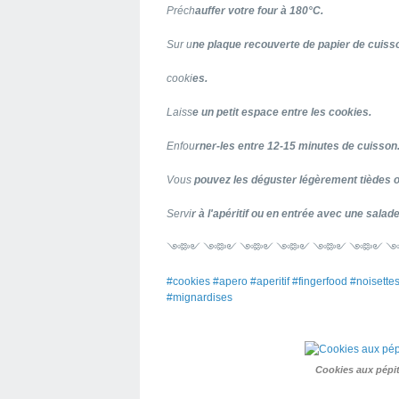
Préch
auffer votre four à 180°C.
Sur u
ne plaque recouverte de papier de cuiss
cooki
es.
Laiss
e un petit espace entre les cookies.
Enfou
rner-les entre 12-15 minutes de cuisson
Vous
pouvez les déguster légèrement tièdes o
Servi
r à l'apéritif ou en entrée avec une sala
༺༻ ༺༻ ༺༻ ༺༻ ༺༻ ༺༻ 
#cookies #apero #aperitif #fingerfood #noiset
#mignardises
Cookies aux pépit