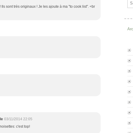
Ema
 Ils sont très originaux ! Je les ajoute à ma "to cook list". <br
Ar
le
03/11/2014 22:05
noisettes: c'est top!