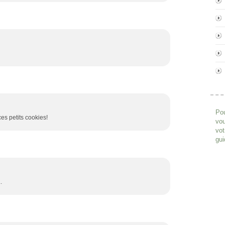
Pou
s petits cookies!
vou
vot
gui
.