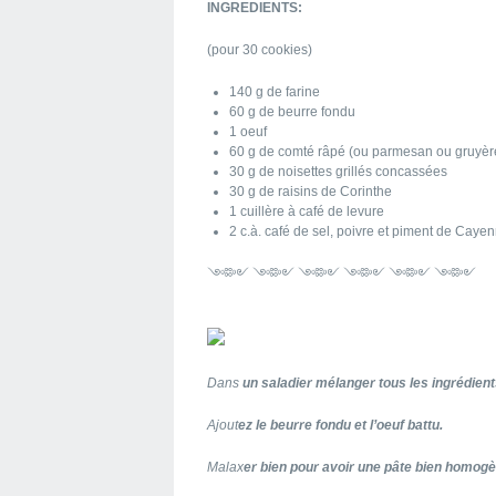
INGREDIENTS:
(pour 30 cookies)
140 g de farine
60 g de beurre fondu
1 oeuf
60 g de comté râpé (ou parmesan ou gruyèr
30 g de noisettes grillés concassées
30 g de raisins de Corinthe
1 cuillère à café de levure
2 c.à. café de sel, poivre et piment de Caye
༺༻ ༺༻ ༺༻ ༺༻ ༺༻ ༺༻
Dans
un saladier mélanger tous les ingrédient
Ajout
ez le beurre fondu et l’oeuf battu.
Malax
er bien pour avoir une pâte bien homogèn