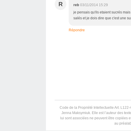
R
reb
03/11/2014 15:29
je pensais qu'ils etaient sucrés mais
salés et je dois dire que c'est une s
Répondre
Code de la Propriété Intellectuelle Art. L122-4
Jenna Maksymiuk. Elle est l’auteur des texte
lui sont associées ne peuvent être copiées et
au préalab