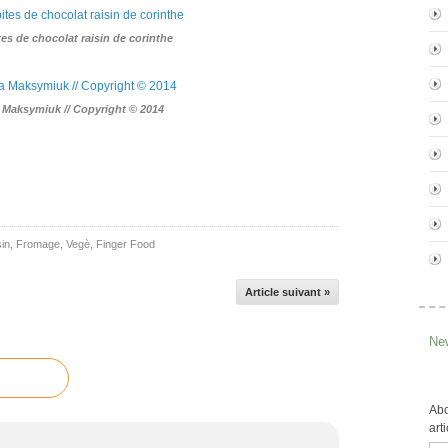
es de chocolat raisin de corinthe
a Maksymiuk // Copyright © 2014
in
,
Fromage
,
Vegè
,
Finger Food
Article suivant »
New
Abo
art