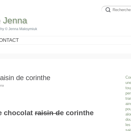
e Jenna
phy © Jenna Maksymiuk
ONTACT
aisin de corinthe
Cou
une
nna
tou
per
tra
ain
pou
e chocolat
raisin d
e corinthe
alo
dou
les
sai