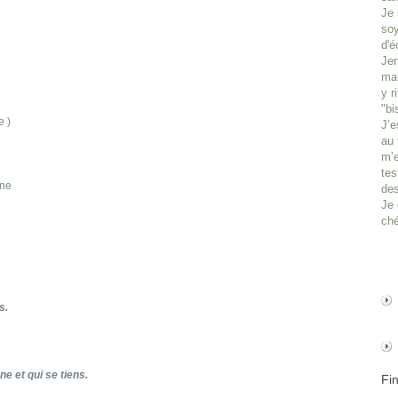
Je 
soy
d'é
Jen
man
y r
"bi
e )
J’e
au 
m’e
tes
nne
des
Je 
ché
s.
e et qui se tiens.
Fi