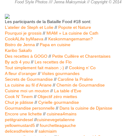
Food Style Photos /// Jenna Maksymiuk // Copyright © 2014
Les participants de la Bataille Food #18 sont:
L’atelier de Steph et Lolie
//
Popote et Nature
Pourquoi je grossis
//
MIAM » La cuisine de Cath
CookALife byMaeva
//
Keskonmangemaman?
Bistro de Jenna
//
Papa en cuisine
Karibo Sakafo
Des recettes à GOGO
//
Petite Cuillère et Charentaises
By acb 4 you
//
Les recettes de Flo
Tout simplement fait maison ;-)
//
Cooking n’ Co
A fleur d’oranger
//
Visites gourmandes
Secrets de Gourmandise
//
Caroline la Praline
La cuisine au fil d’Ariane
//
Chemin de Gourmandise
Cuisine moi un mouton
//
La table d’Eve
Cook N’ Tinem
//
Objectif zéro miettes
Chut je pâtisse
//
Cyrielle gourmandise
Gourmandise personnelle
//
Dans la cuisine de Djanisse
Encore une lichette
//
cuisinea4mains
petitgraindesel
//
cuisinevegetalienne
yellowmustard5
//
fourchetteagauche
delicesdhelene
//
sakmiaim