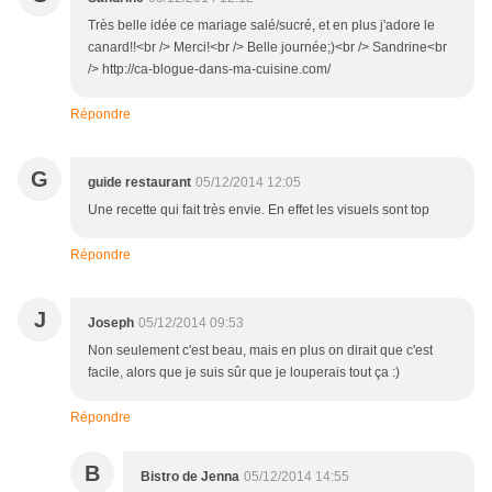
Très belle idée ce mariage salé/sucré, et en plus j'adore le
canard!!<br /> Merci!<br /> Belle journée;)<br /> Sandrine<br
/> http://ca-blogue-dans-ma-cuisine.com/
Répondre
G
guide restaurant
05/12/2014 12:05
Une recette qui fait très envie. En effet les visuels sont top
Répondre
J
Joseph
05/12/2014 09:53
Non seulement c'est beau, mais en plus on dirait que c'est
facile, alors que je suis sûr que je louperais tout ça :)
Répondre
B
Bistro de Jenna
05/12/2014 14:55