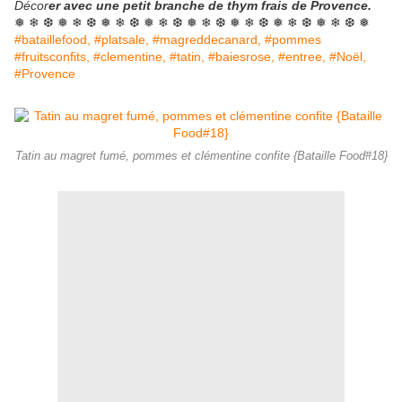
Décor
er avec une petit branche de thym frais de Provence.
❅ ❄ ❆ ❅ ❄ ❆ ❅ ❄ ❆ ❅ ❄ ❆ ❅ ❄ ❆ ❅ ❄ ❆ ❅ ❄ ❆ ❅ ❄ ❆ ❅
#bataillefood, #platsale, #magreddecanard, #pommes
#fruitsconfits, #clementine, #tatin, #baiesrose, #entree, #Noël,
#Provence
Tatin au magret fumé, pommes et clémentine confite {Bataille Food#18}