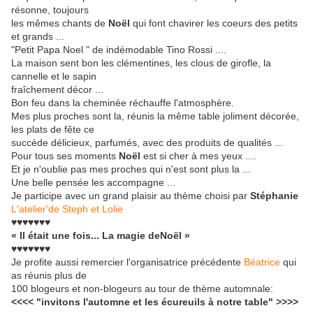
résonne, toujours
les mêmes chants de
Noël
qui font chavirer les coeurs des petits
et grands ...
"Petit Papa Noel " de indémodable Tino Rossi ....
La maison sent bon les clémentines, les clous de girofle, la
cannelle et le sapin
fraîchement décor ...
Bon feu dans la cheminée réchauffe l'atmosphère.
Mes plus proches sont la, réunis la même table joliment décorée,
les plats de fête ce
succède délicieux, parfumés, avec des produits de qualités ...
Pour tous ses moments
Noël
est si cher à mes yeux ....
Et je n'oublie pas mes proches qui n'est sont plus la ...
Une belle pensée les accompagne ...
Je participe avec un grand plaisir au thème choisi par
Stéphanie
L'atelier'de Steph et Lolie
♥♥♥♥♥♥♥
« Il était une fois... La magie deNoël »
♥♥♥♥♥♥♥
Je profite aussi remercier l'organisatrice précédente
Béatrice
qui
as réunis plus de
100 blogeurs et non-blogeurs au tour de thème automnale:
<<<<
"invitons l'automne et les écureuils à notre table" >>>>