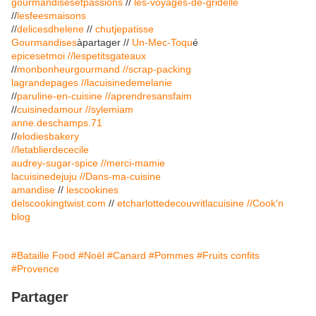
gourmandisesetpassions
//
les-voyages-de-gridelle
//
lesfeesmaisons
//
delicesdhelene
//
chutjepatisse
Gourmandises
àpartager //
Un-Mec-Toqu
é
epicesetmoi
//lespetitsgateaux
//
monbonheurgourmand
//scrap-packing
lagrandepages
//lacuisinedemelanie
//
paruline-en-cuisine
//aprendresansfaim
//
cuisinedamour
//sylemiam
anne.deschamps.71
//
elodiesbakery
//letablierdececile
audrey-sugar-spice
//merci-mamie
lacuisinedejuju
//Dans-ma-cuisine
amandise
//
lescookines
delscookingtwist.com
//
etcharlottedecouvritlacuisine
//Cook'n
blog
#Bataille Food
#Noël
#Canard
#Pommes
#Fruits confits
#Provence
Partager