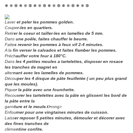
❅ ❄ ❆ ❅ ❄ ❆ ❅ ❄ ❆ ❅ ❄ ❆ ❅ ❄ ❆ ❅ ❄ ❆
Laver
et peler les pommes golden.
Coupe
r-les en quartiers.
Retir
er le coeur et tailler-les en lamelles de 5 mm.
Dans
une poêle, faites chauffer le beurre.
Faite
s revenir les pommes à feux vif 2-4 minutes.
A la
fin verser le calvados et faites flamber les pommes.
Préch
auffer votre four à 180°C.
Dans
les 4 petites moules a tartelettes, disposer en rosace
les tranches de magret en
alter
nant avec les lamelles de pommes.
Décou
per les 4 disque de pâte feuilletée ( un peu plus grand
que les moules).
Pique
r la pâte avec une fourchette.
Recou
vrer les tartelettes avec la pâte en glissent les bord de
la pâte entre la
garni
ture et le moule.
t>
rong>
Enfou
rner pour une vingtaines minutes de cuisson.
Laiss
er reposer 5 petites minutes, démouler et décorer avec
des fines tranches de
cléme
ntine confite.