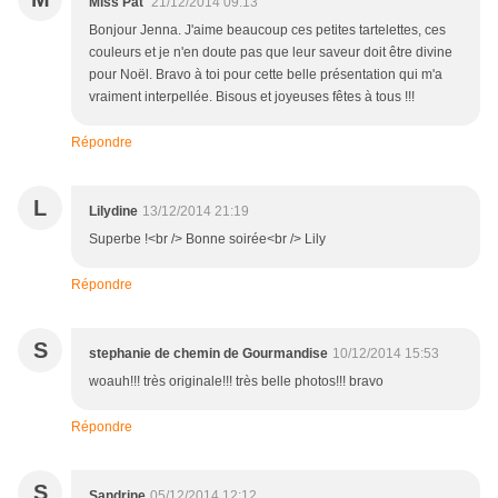
Miss Pat'
21/12/2014 09:13
Bonjour Jenna. J'aime beaucoup ces petites tartelettes, ces
couleurs et je n'en doute pas que leur saveur doit être divine
pour Noël. Bravo à toi pour cette belle présentation qui m'a
vraiment interpellée. Bisous et joyeuses fêtes à tous !!!
Répondre
L
Lilydine
13/12/2014 21:19
Superbe !<br /> Bonne soirée<br /> Lily
Répondre
S
stephanie de chemin de Gourmandise
10/12/2014 15:53
woauh!!! très originale!!! très belle photos!!! bravo
Répondre
S
Sandrine
05/12/2014 12:12