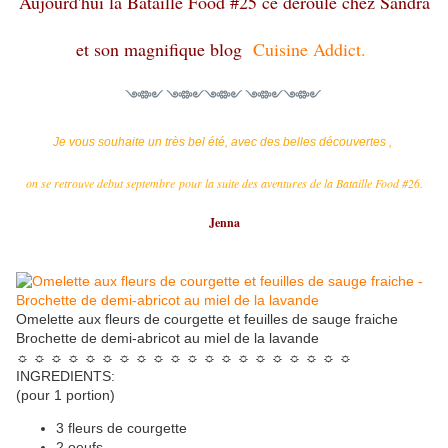
Aujourd'hui la Bataille Food #25 ce deroule chez Sandra
et son magnifique blog
Cuisine Addict.
༺༻ ༺༻༺༻ ༺༻༺༻
Je vous souhaite un très bel été, avec des belles découvertes ,
on se retrouve debut septembre pour la suite des aventures de la Bataille Food #26.
Jenna
Omelette aux fleurs de courgette et feuilles de sauge fraiche
Brochette de demi-abricot au miel de la lavande
☼ ☼ ☼ ☼ ☼ ☼ ☼ ☼ ☼ ☼ ☼ ☼ ☼ ☼ ☼ ☼ ☼ ☼ ☼ ☼
INGREDIENTS:
(pour 1 portion)
3 fleurs de courgette
2 oeufs