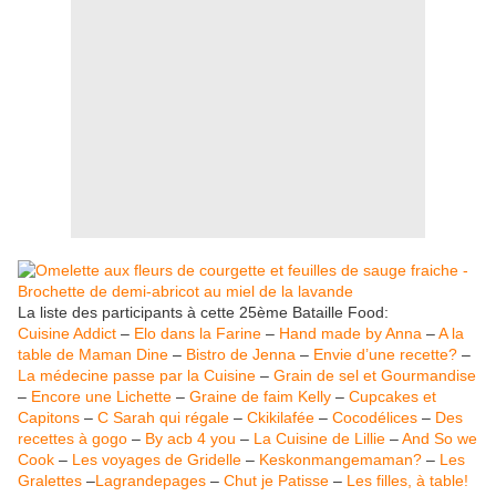
La liste des participants à cette 25ème Bataille Food:
Cuisine Addict
–
Elo dans la Farine
–
Hand made by Anna
–
A la
table de Maman Dine
–
Bistro de Jenna
–
Envie d’une recette?
–
La médecine passe par la Cuisine
–
Grain de sel et Gourmandise
–
Encore une Lichette
–
Graine de faim Kelly
–
Cupcakes et
Capitons
–
C Sarah qui régale
–
Ckikilafée
–
Cocodélices
–
Des
recettes à gogo
–
By acb 4 you
–
La Cuisine de Lillie
–
And So we
Cook
–
Les voyages de Gridelle
–
Keskonmangemaman?
–
Les
Gralettes
–
Lagrandepages
–
Chut je Patisse
–
Les filles, à table!