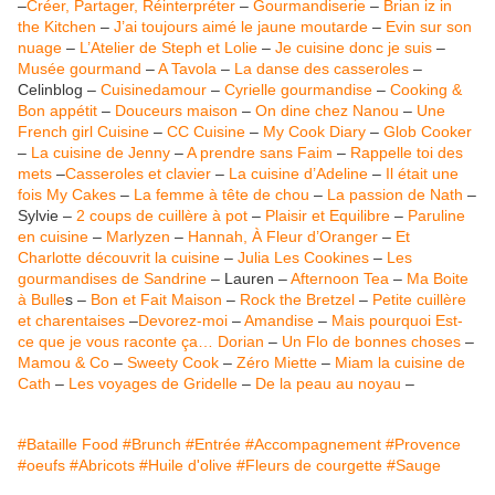
–
Créer, Partager, Réinterpréter
–
Gourmandiserie
–
Brian iz in
the Kitchen
–
J’ai toujours aimé le jaune moutarde
–
Evin sur son
nuage
–
L’Atelier de Steph et Lolie
–
Je cuisine donc je suis
–
Musée gourmand
–
A Tavola
–
La danse des casseroles
–
Celinblog –
Cuisinedamour
–
Cyrielle gourmandise
–
Cooking &
Bon appétit
–
Douceurs maison
–
On dine chez Nanou
–
Une
French girl Cuisine
–
CC Cuisine
–
My Cook Diary
–
Glob Cooker
–
La cuisine de Jenny
–
A prendre sans Faim
–
Rappelle toi des
mets
–
Casseroles et clavier
–
La cuisine d’Adeline
–
Il était une
fois My Cakes
–
La femme à tête de chou
–
La passion de Nath
–
Sylvie –
2 coups de cuillère à pot
–
Plaisir et Equilibre
–
Paruline
en cuisine
–
Marlyzen
–
Hannah, À Fleur d’Oranger
–
Et
Charlotte découvrit la cuisine
–
Julia Les Cookines
–
Les
gourmandises de Sandrine
– Lauren –
Afternoon Tea
–
Ma Boite
à Bulle
s –
Bon et Fait Maison
–
Rock the Bretzel
–
Petite cuillère
et charentaises
–
Devorez-moi
–
Amandise
–
Mais pourquoi Est-
ce que je vous raconte ça… Dorian
–
Un Flo de bonnes choses
–
Mamou & Co
–
Sweety Cook
–
Zéro Miette
–
Miam la cuisine de
Cath
–
Les voyages de Gridelle
–
De la peau au noyau
–
#Bataille Food
#Brunch
#Entrée
#Accompagnement
#Provence
#oeufs
#Abricots
#Huile d'olive
#Fleurs de courgette
#Sauge