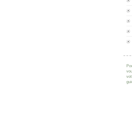
Pou
vou
vot
gui