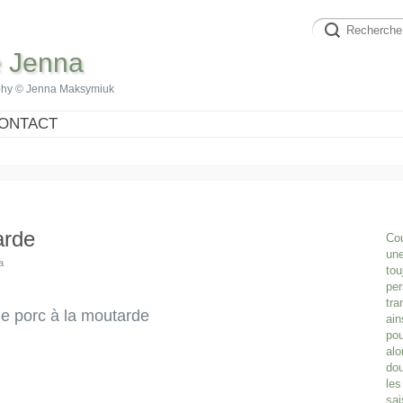
e Jenna
phy © Jenna Maksymiuk
ONTACT
arde
Cou
une
a
tou
per
tra
e porc à la moutarde
ain
pou
alo
dou
les
sai