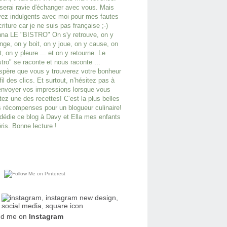
serai ravie d'échanger avec vous. Mais
ez indulgents avec moi pour mes fautes
criture car je ne suis pas française ;-)
na LE "BISTRO" On s'y retrouve, on y
ge, on y boit, on y joue, on y cause, on
it, on y pleure ... et on y retourne. Le
stro" se raconte et nous raconte ...
spère que vous y trouverez votre bonheur
fil des clics. Et surtout, n’hésitez pas à
nvoyer vos impressions lorsque vous
tez une des recettes! C’est la plus belles
 récompenses pour un blogueur culinaire!
dédie ce blog à Davy et Ella mes enfants
ris. Bonne lecture !
nd me on
Instagram