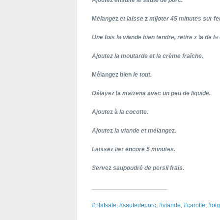
Ajoute
z
ensuite
le sauté de porc.
M
élange
z
et laisse
z
mijoter 45 minutes sur fe
Une fois la viande bien tendre, retire
z la
de l
a 
Ajoutez la moutarde et la crème
fra
î
che
.
Mélangez bien
le tout.
Délaye
z la
maïzena avec un peu de liquide.
Ajoute
z à
la cocotte.
Ajoute
z
la viande et mélange
z
.
Laisse
z
li
er
encore 5 minutes.
Serv
ez
saupoudré de persil frais.
______________________
#platsale, #sautedeporc, #viande, #carotte, #oi