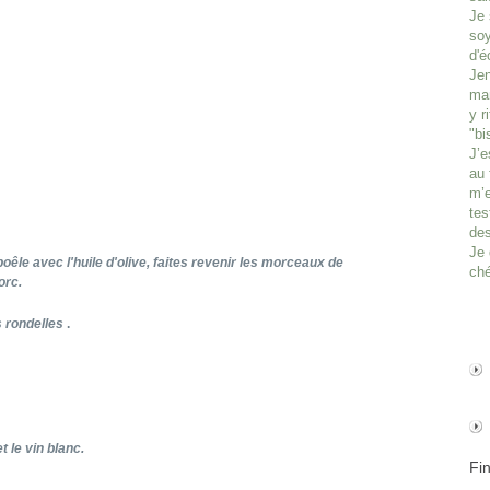
Je 
soy
d'é
Jen
man
y r
"bi
J’e
au 
m’e
tes
des
Je 
oêle avec l'huile d'olive, faites revenir les morceaux de
ché
orc.
s rondelles
.
t le vin blanc.
Fi