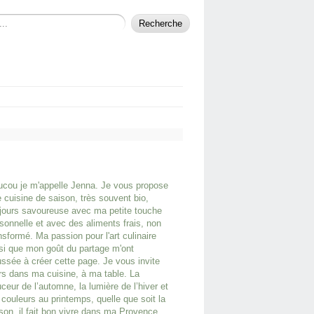
cou je m'appelle Jenna. Je vous propose
 cuisine de saison, très souvent bio,
jours savoureuse avec ma petite touche
sonnelle et avec des aliments frais, non
nsformé. Ma passion pour l'art culinaire
si que mon goût du partage m'ont
ssée à créer cette page. Je vous invite
rs dans ma cuisine, à ma table. La
ceur de l’automne, la lumière de l’hiver et
 couleurs au printemps, quelle que soit la
son, il fait bon vivre dans ma Provence.