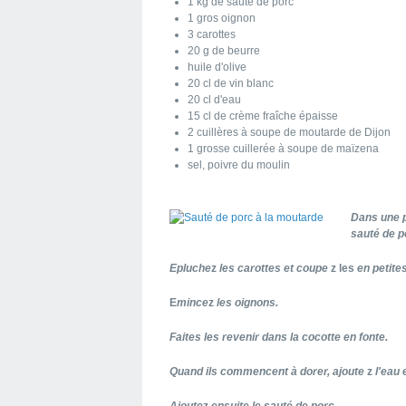
1 kg de sauté de porc
1 gros oignon
3 carottes
20 g de beurre
huile d'olive
20 cl de vin blanc
20 cl d'eau
15 cl de crème fraîche épaisse
2 cuillères à soupe de moutarde de Dijon
1 grosse cuillerée à soupe de maïzena
sel, poivre du moulin
Dans une p
sauté de p
Epluche
z
les carottes et coupe
z
les
en petite
E
mince
z
les oignons.
Faites les revenir dans la cocotte en fonte.
Quand ils commencent à dorer, ajoute
z
l'eau e