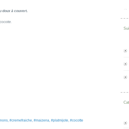
u doux à couvert.
cocotte.
Su
Cat
gnons, #cremefraiche, #maizena, #platmijote, #cocotte