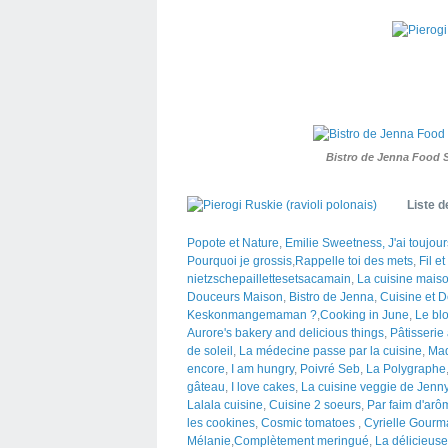
Bistro de Jenna Food 
Liste d
Popote et Nature
,
Emilie Sweetness,
J'ai toujo
Pourquoi je grossis
,
Rappelle toi des mets
,
Fil e
nietzschepaillettesetsacamain
,
La cuisine maiso
Douceurs Maison
,
Bistro de Jenna
,
Cuisine et 
Keskonmangemaman ?
,
Cooking in June
,
Le bl
Aurore's bakery and delicious things
,
Pâtisserie
de soleil
,
La médecine passe par la cuisine
,
Mad
encore
,
I am hungry
,
Poivré Seb
,
La Polygraphe
gâteau
,
I love cakes
,
La cuisine veggie de Jenn
Lalala cuisine
,
Cuisine 2 soeurs
,
Par faim d'arô
les cookines
,
Cosmic tomatoes
,
Cyrielle Gourm
Mélanie
,
Complètement meringué
,
La délicieus