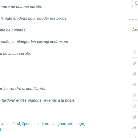
Ema
centre de chaque cercle.
 la pâte en deux pour souder les bords.
Ar
aine de minutes.
 salée, et plonger les pierogi dedans en
nd de la casserole.
r les rendre croustillants.
s lardons et des oignons revenus à la poêle.
se, #battlefood, #pommesdeterre, #oignon, #fromage,
s