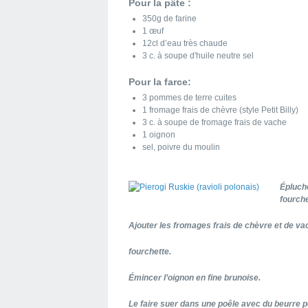
Pour la pâte :
350g de farine
1 œuf
12cl d’eau très chaude
3 c. à soupe d'huile neutre sel
Pour la farce:
3 pommes de terre cuites
1 fromage frais de chèvre (style Petit Billy)
3 c. à soupe de fromage frais de vache
1 oignon
sel, poivre du moulin
Épluche
fourche
Ajouter les fromages frais de chèvre et de vac
fourchette.
Émincer l’oignon en fine brunoise.
Le faire suer dans une poêle avec du beurre po