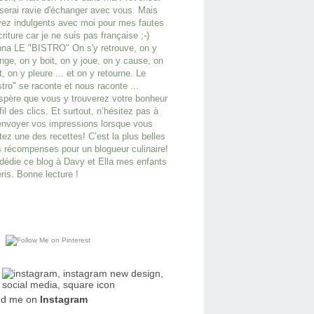
serai ravie d'échanger avec vous. Mais
ez indulgents avec moi pour mes fautes
criture car je ne suis pas française ;-)
na LE "BISTRO" On s'y retrouve, on y
ge, on y boit, on y joue, on y cause, on
it, on y pleure ... et on y retourne. Le
stro" se raconte et nous raconte ...
spère que vous y trouverez votre bonheur
fil des clics. Et surtout, n’hésitez pas à
nvoyer vos impressions lorsque vous
tez une des recettes! C’est la plus belles
 récompenses pour un blogueur culinaire!
dédie ce blog à Davy et Ella mes enfants
ris. Bonne lecture !
nd me on
Instagram