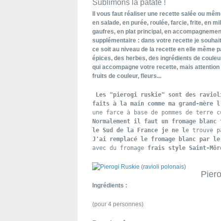
Sublimons la patate !
Il vous faut réaliser une recette salée ou même
en salade, en purée, roulée, farcie, frite, en mi
gaufres, en plat principal, en accompagnement
supplémentaire : dans votre recette je souhait
ce soit au niveau de la recette en elle même
épices, des herbes, des ingrédients de couleur
qui accompagne votre recette, mais attention 
fruits de couleur, fleurs...
 Les "pierogi ruskie" sont des raviol
faits à la main comme ma grand-mère l
une farce à base de pommes de terre c
Normalement il faut un fromage blanc 
le Sud de la France je ne l
J'ai remplacé le fromage blanc par le
avec du fromage 
frais style Saint-Môr
Piero
Ingrédients :
(pour 4 personnes)