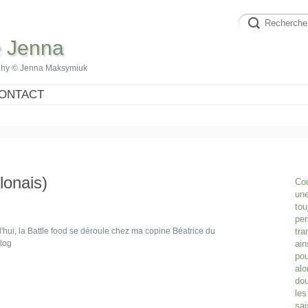
e Jenna
phy © Jenna Maksymiuk
ONTACT
lonais)
Cou
une
tou
per
'hui, la Battle food se déroule chez ma copine Béatrice du
tra
log
ain
pou
alo
dou
les
sai