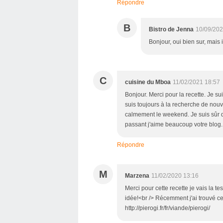
Répondre
B
Bistro de Jenna
10/09/202
Bonjour, oui bien sur, mais i
C
cuisine du Mboa
11/02/2021 18:57
Bonjour. Merci pour la recette. Je s
suis toujours à la recherche de nouve
calmement le weekend. Je suis sûr qu
passant j'aime beaucoup votre blog.
Répondre
M
Marzena
11/02/2020 13:16
Merci pour cette recette je vais la 
idée!<br /> Récemment j'ai trouvé ce
http://pierogi.fr/fr/viande/pierogi/