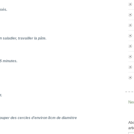
sés.
 saladier, travailler la pâte.
 5 minutes.
t.
New
écouper des cercles d'environ 8cm de diamètre
Abo
art