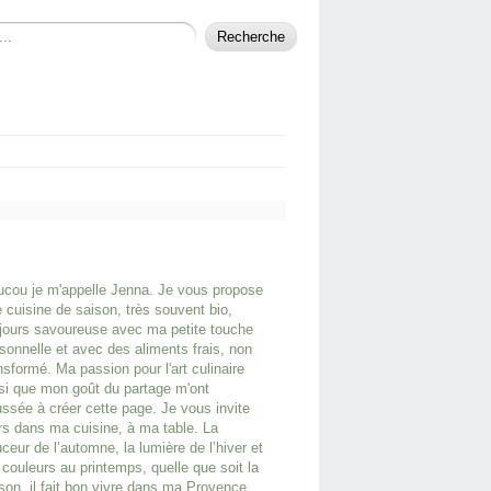
cou je m'appelle Jenna. Je vous propose
 cuisine de saison, très souvent bio,
jours savoureuse avec ma petite touche
sonnelle et avec des aliments frais, non
nsformé. Ma passion pour l'art culinaire
si que mon goût du partage m'ont
ssée à créer cette page. Je vous invite
rs dans ma cuisine, à ma table. La
ceur de l’automne, la lumière de l’hiver et
 couleurs au printemps, quelle que soit la
son, il fait bon vivre dans ma Provence.