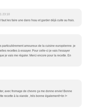
1 23:10
l faut les faire une dans l'eau et garder déjà cuite au frais.
uis particulièrement amoureux de la cuisine européenne. je
lles recettes à essayer. Pour celle-ci je vais l'essayer
e je vais me régaler. Merci encore pour la recette. En
tester, avec fromage de chevre ça me donne envie! Bonne
tte recette à la viande , trés bonne également!<br />