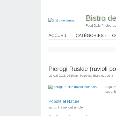
Bistro d
Food Style Photogra
ACCUEIL
CATÉGORIES
C
Pierogi Ruskie (ravioli po
22 Avril 2016, 06:55am
|
Publié par Bistro de Jenna
Aujourd
super b
Popote et Nature
sur un thème tout simple :