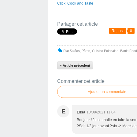
Click, Cook and Taste
Partager cet article
Repost
0
Plat Salées
,
Pâtes
,
Cuisine Polonaise
,
Battle Food
« Article précédent
Commenter cet article
Ajouter un commentaire
E
Elisa
10/09/2021 11:04
Bonjour ! Je souhaite en faire la se
?Soit 1/2 jour avant ?<br /> Merci 