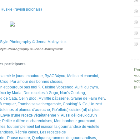
Style Photography © Jenna Maksymiuk
es participants
Pou
vou
urs aimé le jaune moutarde
,
ByACB4you
,
Melina et chocolat,
vot
t Croq
,
Par amour des bonnes choses
,
gui
n et pourquoi pas moi ?
,
Cuisine Voozenoo,
Au fil du thym
,
Déco by Maria
,
Des recettes à Gogo
,
Nan's Cooking
,
og de Cata
,
Celin Blog
,
My little pâtisserie
,
Graine de Faim Kely
,
 à croquer
,
Framboises et bergamote
,
Cooking' N Co
,
Un zest
eleines et plumes d'autruche
,
Pix'elle(s) cuisine(nt) et plus
,
Envie d'une recette végétarienne ?
.
Aussi délicieux qu'un
y
,
Petite cuillère et charentaises
,
Mon bonheur gourmand
;
mes
,
Tout simplement fait maison
,
la gourmandise de violette
,
andises
,
Récréa cakes
,
Les recettes de
erie
,
Pause nature
,
Quelques grammes de gourmandises
,