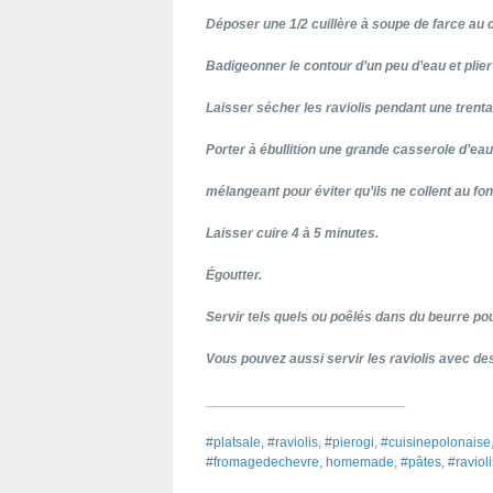
Déposer une 1/2 cuillère à soupe de farce au 
Badigeonner le contour d’un peu d’eau et plier
Laisser sécher les raviolis pendant une trent
Porter à ébullition une grande casserole d’eau
mélangeant pour éviter qu’ils ne collent au fo
Laisser cuire 4 à 5 minutes.
Égoutter.
Servir tels quels ou poêlés dans du beurre pou
Vous pouvez aussi servir les raviolis avec de
__________________________
#platsale, #raviolis, #pierogi, #cuisinepolonai
#fromagedechevre, homemade, #pâtes, #ravioli