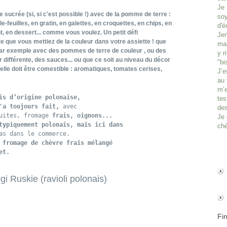
Je 
 sucrée (si, si c'est possible !) avec de la pomme de terre :
soy
lle-feuilles, en gratin, en galettes, en croquettes, en chips, en
d'é
, en dessert... comme vous voulez. Un petit défi
Jen
e que vous mettiez de la couleur dans votre assiette ! que
man
 par exemple avec des pommes de terre de couleur , ou des
y r
 différente, des sauces... ou que ce soit au niveau du décor
"bi
elle doit être comestible : aromatiques, tomates cerises,
J’e
au 
m’e
is d’origine polonaise, 

tes
'a toujours fait, 
avec 

des
uites, fromage 
frais, oignons... 
Je 
typiquement polonais, mais ici dans 

ché
 fromage de chèvre frais mélangé 
et.
gi Ruskie (ravioli polonais)
Fi