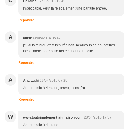
C
Candice
12/05/2016 12:45
Impeccable. Peut faire également une parfaite entrée.
Répondre
A
annie
06/05/2016 05:42
je l'ai faite hier .c'est très très bon .beaucoup de gout et très
facile .merci pour cette belle et bonne recette
Répondre
A
Ana Luthi
29/04/2016 07:29
Jolie recette à 4 mains, bravo, bises ;0))
Répondre
W
www.toutsimplementfaitmaison.com
28/04/2016 17:57
Jolie recette à 4 mains