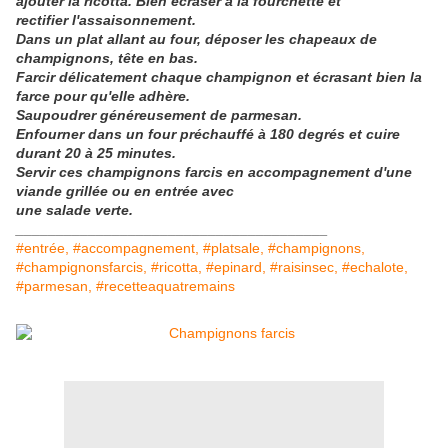
ajouter la ricotta. Bien écraser à la fourchette et
rectifier
l'assaisonnement.
Dans un plat allant au four, déposer les chapeaux de
champignons, tête en bas.
Farcir délicatement chaque champignon et écrasant bien la
farce pour qu'elle adhère.
Saupoudrer généreusement de parmesan.
Enfourner dans un four préchauffé à 180 degrés et cuire
durant 20 à 25 minutes.
Servir ces champignons farcis en accompagnement d'une
viande grillée ou en entrée avec
une
salade verte.
_______________________________________
#entrée, #accompagnement, #platsale, #champignons,
#champignonsfarcis, #ricotta, #epinard, #raisinsec, #echalote,
#parmesan, #recetteaquatremains