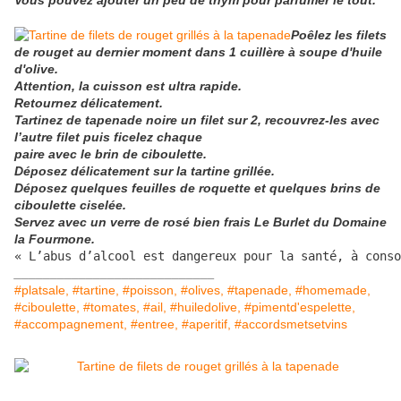
Vous pouvez ajouter un peu de thym pour parfumer le tout.
Poêlez les filets
de rouget au dernier moment dans 1 cuillère à soupe d'huile
d'olive.
Attention, la cuisson est ultra rapide.
Retournez délicatement.
Tartinez de tapenade noire un filet sur 2, recouvrez-les avec
l’autre filet puis ficelez chaque
paire
avec le brin de ciboulette.
Déposez délicatement sur la tartine grillée.
Déposez quelques feuilles de roquette et quelques brins de
ciboulette ciselée.
Servez avec un verre de rosé bien frais Le Burlet du Domaine
la Fourmone.
« L’abus d’alcool est dangereux pour la santé, à conso
____________________________
#platsale, #tartine, #poisson, #olives, #tapenade, #homemade,
#ciboulette, #tomates, #ail, #huiledolive, #pimentd'espelette,
#accompagnement, #entree, #aperitif, #accordsmetsetvins