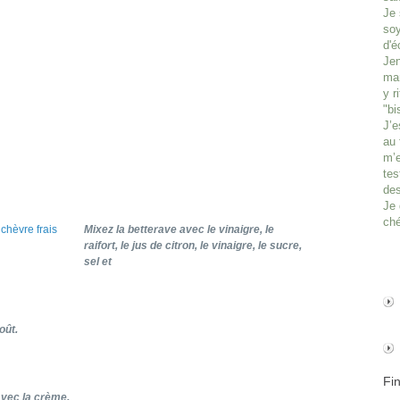
Je 
soy
d'é
Jen
man
y r
"bi
J’e
au 
m’e
tes
des
Je 
ché
Mixez la betterave avec le vinaigre, le
raifort, le jus de citron, le vinaigre, le sucre,
sel et
oût.
Fi
avec la crème.