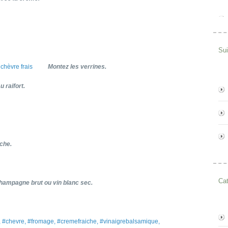
Su
Montez les verrines.
 raifort.
iche.
Cat
hampagne brut ou vin blanc sec.
, #chevre, #fromage, #cremefraiche, #vinaigrebalsamique,