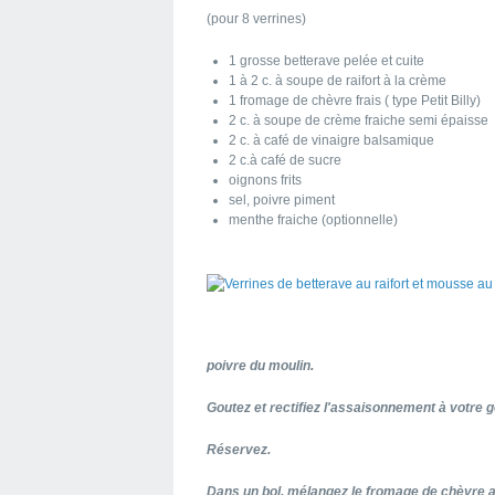
(pour 8 verrines)
1 grosse betterave pelée et cuite
1 à 2 c. à soupe de raifort à la crème
1 fromage de chèvre frais ( type Petit Billy)
2 c. à soupe de crème fraiche semi épaisse
2 c. à café de vinaigre balsamique
2 c.à café de sucre
oignons frits
sel, poivre piment
menthe fraiche (optionnelle)
poivre du moulin.
Goutez et rectifiez l'assaisonnement à votre g
Réservez.
Dans un bol, mélangez le fromage de chèvre 