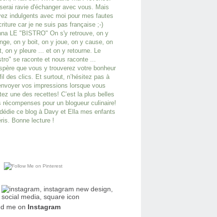
serai ravie d'échanger avec vous. Mais
ez indulgents avec moi pour mes fautes
criture car je ne suis pas française ;-)
na LE "BISTRO" On s'y retrouve, on y
ge, on y boit, on y joue, on y cause, on
it, on y pleure ... et on y retourne. Le
stro" se raconte et nous raconte ...
spère que vous y trouverez votre bonheur
fil des clics. Et surtout, n’hésitez pas à
nvoyer vos impressions lorsque vous
tez une des recettes! C’est la plus belles
 récompenses pour un blogueur culinaire!
dédie ce blog à Davy et Ella mes enfants
ris. Bonne lecture !
nd me on
Instagram