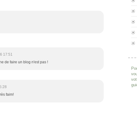
6 17:51
ne de faire un blog n'est pas !
Pou
vou
vot
gui
5:28
ès faim!