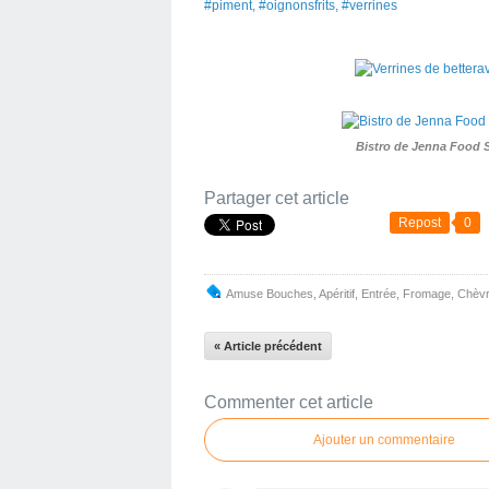
#piment, #oignonsfrits, #verrines
Bistro de Jenna Food 
Partager cet article
Repost
0
Amuse Bouches
,
Apéritif
,
Entrée
,
Fromage
,
Chèv
« Article précédent
Commenter cet article
Ajouter un commentaire