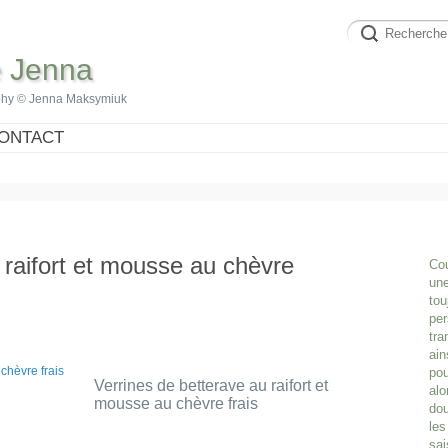
e Jenna
phy © Jenna Maksymiuk
ONTACT
 raifort et mousse au chèvre
Cou
une
tou
per
tra
ain
pou
Verrines de betterave au raifort et
alo
mousse au chèvre frais
dou
les
sai