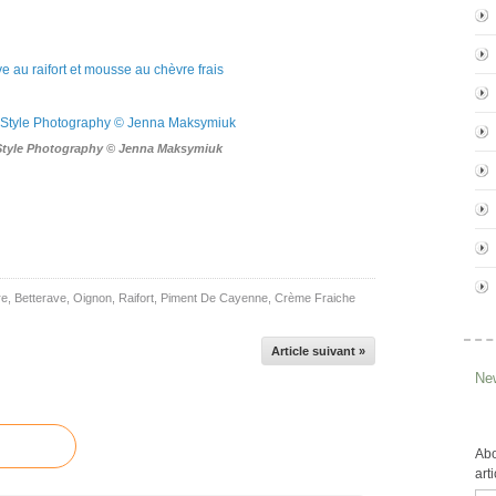
Style Photography © Jenna Maksymiuk
re
,
Betterave
,
Oignon
,
Raifort
,
Piment De Cayenne
,
Crème Fraiche
Article suivant »
New
Abo
art