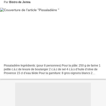
Par
Bistro de Jenna
Pissaladière Ingrédients: (pour 8 personnes) Pour la pâte: 250 g de farine 1
petite c.à.c de levure de boulanger 2 c.à.c de sel 4 c.à.s d’huile d’olive de
Provence 15 cl d’eau tiède Pour la garniture: 8 gros oignons blancs 2
gousses d’ail 10 anchois 12...