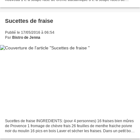
crème fraiche liquide 1 chèvre...
Sucettes de fraise
Publié le 17/05/2016 à 06:54
Par
Bistro de Jenna
Sucettes de fraise INGREDIENTS: (pour 4 personnes) 16 fraises bien mûres
de Provence 1 fromage de chèvre frais 26 feuilles de menthe fraiche poivre
noir du moulin 16 pics en bois Laver et sécher les fraises. Dans un petit bol
mélanger le fromage de chèvre...