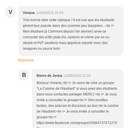
V
Viviane
12/09/2016 10:43
Très bonne idée cette rubrique ! Il est vrai que les étudiants
gèrent leur popote dans des cuisines peu équipées...<br />
Mon étudiant (à Clermont depuis l'an dernier) aime se
concocter des p'tits plats (riz, lardons et crème par ex ou
steack et PdT sautées) mais apprécie repartir avec des
lasagnes ou sauce bolo
Répondre
B
Bistro de Jenna
12/09/2016 11:34
Bonjour Viviane,<br /> Je viens de crée un groupe
"La Cuisine de l'étudiant" si vous avez des étudiants
dans vous contactes partager MERCI <br /> Je vous
invite a consulter le groupe<br /> Des recettes
faciles, des astuces et discusion au tour de la cuisine
de l'étudiant.<br /> Je vous invite a consulter le
groupe<br />
https://www.facebook.com/groups/25684737471270