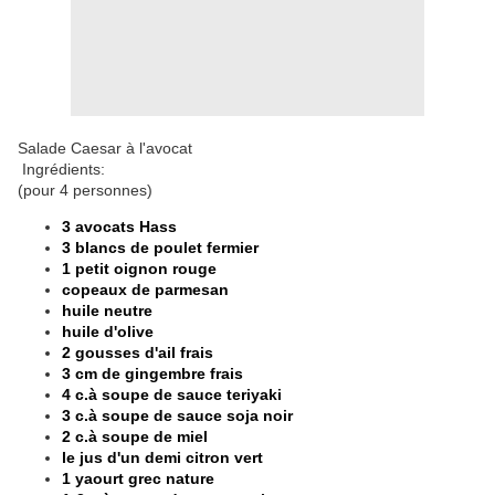
Salade Caesar à l'avocat
Ingrédients:
(pour 4 personnes)
3 avocats Hass
3 blancs de poulet fermier
1 petit oignon rouge
copeaux de parmesan
huile neutre
huile d'olive
2 gousses d'ail frais
3 cm de gingembre frais
4 c.à soupe de sauce teriyaki
3 c.à soupe de sauce soja noir
2 c.à soupe de miel
le jus d'un demi citron vert
1 yaourt grec nature