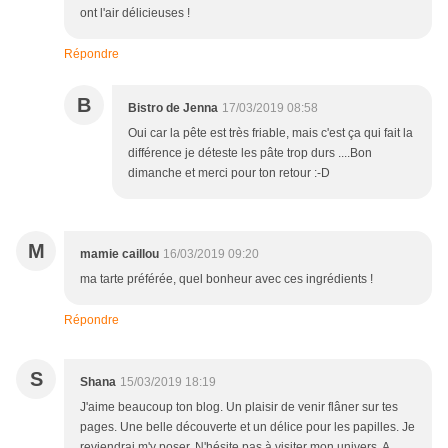
ont l'air délicieuses !
Répondre
B
Bistro de Jenna
17/03/2019 08:58
Oui car la pête est très friable, mais c'est ça qui fait la
différence je déteste les pâte trop durs ....Bon
dimanche et merci pour ton retour :-D
M
mamie caillou
16/03/2019 09:20
ma tarte préférée, quel bonheur avec ces ingrédients !
Répondre
S
Shana
15/03/2019 18:19
J'aime beaucoup ton blog. Un plaisir de venir flâner sur tes
pages. Une belle découverte et un délice pour les papilles. Je
reviendrai m'y poser. N'hésite pas à visiter mon univers. A