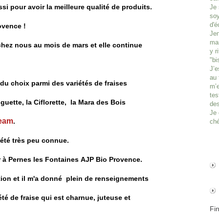
i pour avoir la meilleure qualité de produits.
Je 
soy
d'é
ovence !
Jen
man
 chez nous au mois de mars et elle continue
y r
"bi
J’e
au 
du choix parmi des variétés de fraises
m’e
tes
guette, la Ciflorette, la
Mara des Bois
des
Je 
eam
.
ché
riété très peu connue.
r à Pernes les Fontaines AJP Bio Provence.
ation et il m'a donné plein de renseignements
té de fraise qui est charnue, juteuse et
Fi