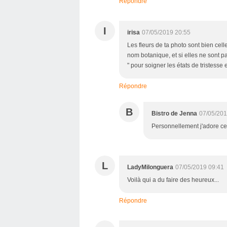
Répondre
I
irisa
07/05/2019 20:55
Les fleurs de ta photo sont bien celles de " la dame de onze heures " appelées ornithogales du
nom botanique, et si elles ne sont pa
Répondre
B
Bistro de Jenna
07/05/201
Personnellement j'adore cett
L
LadyMilonguera
07/05/2019 09:41
Voilà qui a du faire des heureux...
Répondre