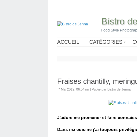
Bistro d
Food Style Photogra
ACCUEIL
CATÉGORIES
C
Fraises chantilly, mering
7 Mai 2019, 06:54am
|
Publié par Bistro de Jenna
J'adore me promener et faire connais
Dans ma cuisine j'ai toujours privilég