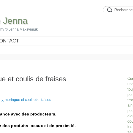
e Jenna
phy © Jenna Maksymiuk
ONTACT
ue et coulis de fraises
Cou
une
tou
per
tra
ain
pou
sance avec des producteurs.
alo
dou
ié des produits locaux et de proximité.
les
sai