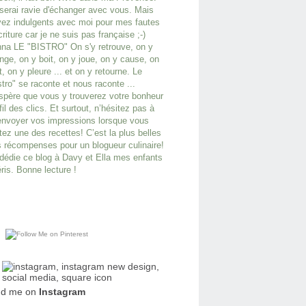
serai ravie d'échanger avec vous. Mais
ez indulgents avec moi pour mes fautes
criture car je ne suis pas française ;-)
na LE "BISTRO" On s'y retrouve, on y
ge, on y boit, on y joue, on y cause, on
it, on y pleure ... et on y retourne. Le
stro" se raconte et nous raconte ...
spère que vous y trouverez votre bonheur
fil des clics. Et surtout, n’hésitez pas à
nvoyer vos impressions lorsque vous
tez une des recettes! C’est la plus belles
 récompenses pour un blogueur culinaire!
dédie ce blog à Davy et Ella mes enfants
ris. Bonne lecture !
nd me on
Instagram