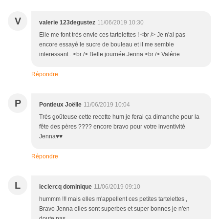
V
valerie 123degustez
11/06/2019 10:30
Elle me font très envie ces tartelettes ! <br /> Je n'ai pas
encore essayé le sucre de bouleau et il me semble
interessant...<br /> Belle journée Jenna <br /> Valérie
Répondre
P
Pontieux Joëlle
11/06/2019 10:04
Très goûteuse cette recette hum je ferai ça dimanche pour la
fête des pères ???? encore bravo pour votre inventivité
Jenna♥️♥️
Répondre
L
leclercq dominique
11/06/2019 09:10
hummm !!! mais elles m'appellent ces petites tartelettes ,
Bravo Jenna elles sont superbes et super bonnes je n'en
doute pas .........